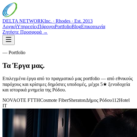
DELTA NETWORK
Inc. · Rhodes · Est. 2013
Αρχική
Υπηρεσίες
Πάροχοι
Portfolio
Blog
Επικοινωνία
Ζητήστε Προσφορά →
— Portfolio
Τα
Έργα
μας.
Επιλεγμένα έργα από το πραγματικό μας portfolio — από εθνικούς
παρόχους και κρίσιμες δημόσιες υποδομές, μέχρι 5★ ξενοδοχεία
και ιστορικά μνημεία της Ρόδου.
NOVA
OTE FTTH
Cosmote Fiber
Sheraton
Δήμος Ρόδου
112
Hotel
IT