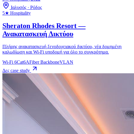
Ιαλυσός · Ρόδος
5★ Hospitality
Sheraton Rhodes Resort —
Ανακατασκευή Δικτύου
Πλήρης ανακατασκευή ξενοδοχειακού δικτύου, νέα δομημένη
καλωδίωση και Wi-Fi υποδομή για όλο το συγκρότημα.
Wi-Fi 6
Cat6A
Fiber Backbone
VLAN
Δες case study