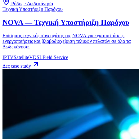
Ρόδος · Δωδεκάνησα
Τεχνική Υποστήριξη Παρόχου
NOVA — Τεχνική Υποστήριξη Παρόχου
Επίσημος τεχνικός συνεργάτης της NOVA για εγκαταστάσεις,
ενεργοποιήσεις και βλαβοδιαχείριση τελικών πελατών σε όλα τα
Δωδεκάνησα.
IPTV
Satellite
VDSL
Field Service
Δες case study