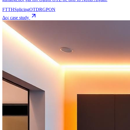
FTTH
Splicing
OTDR
GPON
Δες case study