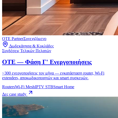
OTE Partner
Συνεχιζόμενο
Δωδεκάνησα & Κυκλάδες
Συνδέσεις Τελικών Πελατών
OTE — Φάση Γ' Ενεργοποιήσεις
~300 ενεργοποιήσεις τον μήνα — εγκατάσταση router, Wi-Fi
extenders, αποκωδικοποιητών και smart συσκευών.
Routers
Wi-Fi Mesh
IPTV STB
Smart Home
Δες case study