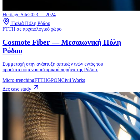
Heritage Site
2023 — 2024
Παλιά Πόλη Ρόδου
FTTH σε αρχαιολογικό χώρο
Cosmote Fiber — Μεσαιωνική Πόλη
Ρόδου
Συμμετοχή στην ανάπτυξη οπτικών ινών εντός του
προστατευόμενου ιστορικού πυρήνα της Ρόδου.
Micro-trenching
FTTH
GPON
Civil Works
Δες case study