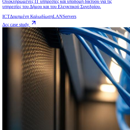
Ολοκληρωμένες IT υπηρεσίες και υποδομή δικτύου για τις
υπηρεσίες του Δήμου και του Ελεγκτικού Συνεδρίου.
ICT
Δομημένη Καλωδίωση
LAN
Servers
Δες case study