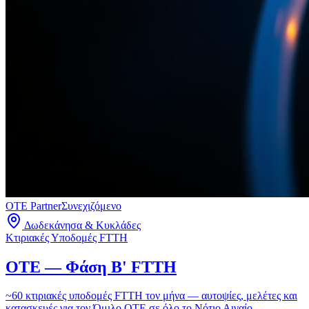
OTE Partner
Συνεχιζόμενο
Δωδεκάνησα & Κυκλάδες
Κτιριακές Υποδομές FTTH
OTE — Φάση Β' FTTH
~60 κτιριακές υποδομές FTTH τον μήνα — αυτοψίες, μελέτες και
κατασκευές για τον Όμιλο ΟΤΕ σε όλο το Νότιο Αιγαίο.