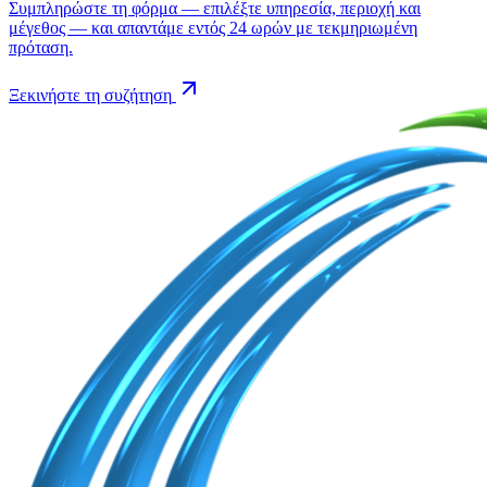
Συμπληρώστε τη φόρμα — επιλέξτε υπηρεσία, περιοχή και
μέγεθος — και απαντάμε εντός 24 ωρών με τεκμηριωμένη
πρόταση.
Ξεκινήστε τη συζήτηση