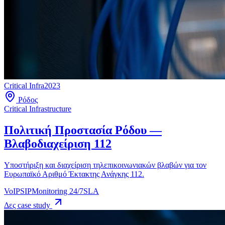
Critical Infra
2023
Ρόδος
Critical Infrastructure
Πολιτική Προστασία Ρόδου —
Βλαβοδιαχείριση 112
Υποστήριξη και διαχείριση τηλεπικοινωνιακών βλαβών για τον
Ευρωπαϊκό Αριθμό Έκτακτης Ανάγκης 112.
VoIP
SIP
Monitoring 24/7
SLA
Δες case study