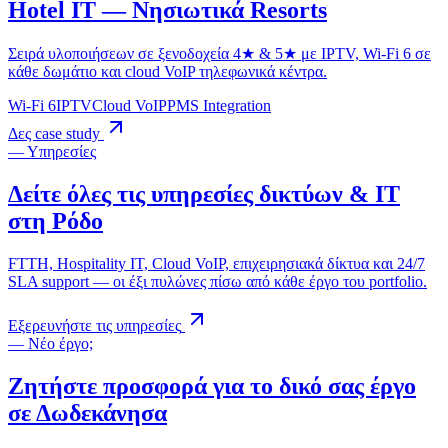
Hotel IT — Νησιωτικά Resorts
Σειρά υλοποιήσεων σε ξενοδοχεία 4★ & 5★ με IPTV, Wi-Fi 6 σε
κάθε δωμάτιο και cloud VoIP τηλεφωνικά κέντρα.
Wi-Fi 6
IPTV
Cloud VoIP
PMS Integration
Δες case study
— Υπηρεσίες
Δείτε όλες τις υπηρεσίες δικτύων & IT
στη Ρόδο
FTTH, Hospitality IT, Cloud VoIP, επιχειρησιακά δίκτυα και 24/7
SLA support — οι έξι πυλώνες πίσω από κάθε έργο του portfolio.
Εξερευνήστε τις υπηρεσίες
— Νέο έργο;
Ζητήστε προσφορά για το δικό σας έργο
σε Δωδεκάνησα