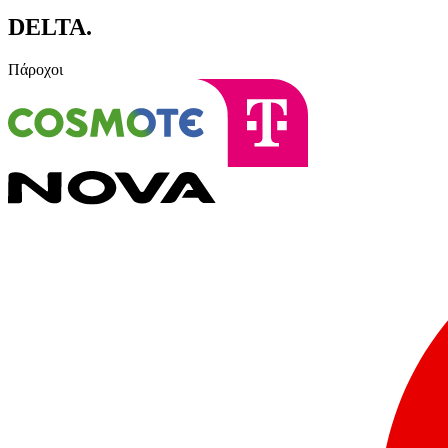
DELTA
.
Πάροχοι