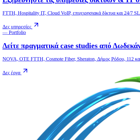
FTTH, Hospitality IT, Cloud VoIP, επιχειρησιακά δίκτυα και 24/7 SL
Δες υπηρεσίες
— Portfolio
Δείτε πραγματικά case studies από Δωδεκά
NOVA, OTE FTTH, Cosmote Fiber, Sheraton, Δήμος Ρόδου, 112 και 
Δες έργα