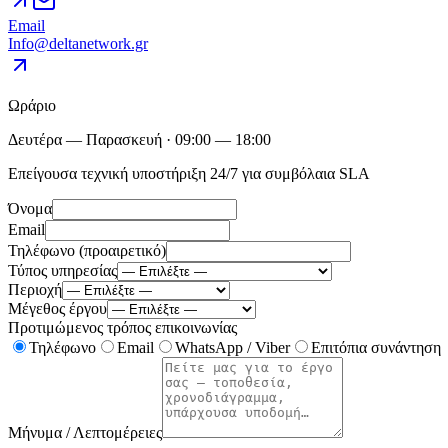
Email
Info@deltanetwork.gr
Ωράριο
Δευτέρα — Παρασκευή · 09:00 — 18:00
Επείγουσα τεχνική υποστήριξη 24/7 για συμβόλαια SLA
Όνομα
Email
Τηλέφωνο (προαιρετικό)
Τύπος υπηρεσίας
Περιοχή
Μέγεθος έργου
Προτιμώμενος τρόπος επικοινωνίας
Τηλέφωνο
Email
WhatsApp / Viber
Επιτόπια συνάντηση
Μήνυμα / Λεπτομέρειες