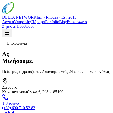
DELTA NETWORK
Inc. · Rhodes · Est. 2013
Αρχική
Υπηρεσίες
Πάροχοι
Portfolio
Blog
Επικοινωνία
Ζητήστε Προσφορά →
— Επικοινωνία
Ας
Μιλήσουμε
.
Πείτε μας τι χρειάζεστε. Απαντάμε εντός 24 ωρών — και συνήθως π
Διεύθυνση
Κωνσταντινουπόλεως 6, Ρόδος 85100
Τηλέφωνο
(+30) 690 710 52 82