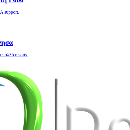
A support.
νησα
πολλά resorts.