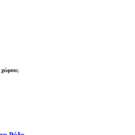
 χώρου;
στη Ρόδο