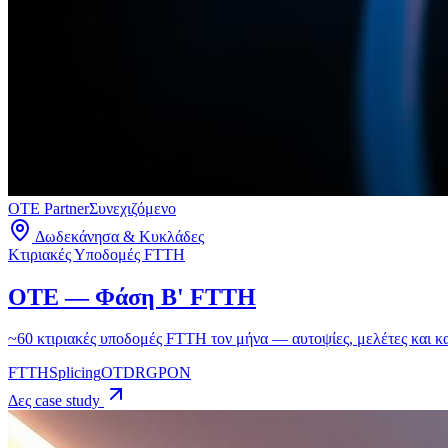
OTE Partner
Συνεχιζόμενο
Δωδεκάνησα & Κυκλάδες
Κτιριακές Υποδομές FTTH
OTE — Φάση Β' FTTH
~60 κτιριακές υποδομές FTTH τον μήνα — αυτοψίες, μελέτες και κα
FTTH
Splicing
OTDR
GPON
Δες case study