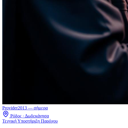
Provider
2013 — σήμερα
Ρόδος · Δωδεκάνησα
Τεχνική Υποστήριξη Παρόχου