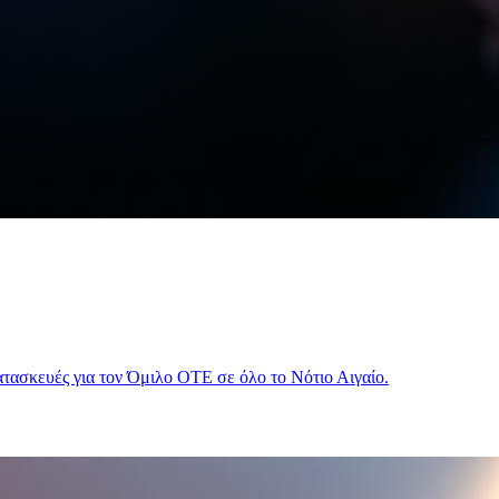
τασκευές για τον Όμιλο ΟΤΕ σε όλο το Νότιο Αιγαίο.