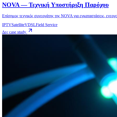
NOVA — Τεχνική Υποστήριξη Παρόχου
Επίσημος τεχνικός συνεργάτης της NOVA για εγκαταστάσεις, ενεργ
IPTV
Satellite
VDSL
Field Service
Δες case study