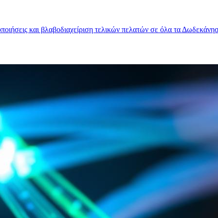
οποιήσεις και βλαβοδιαχείριση τελικών πελατών σε όλα τα Δωδεκάνη