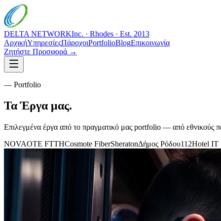
DELTA NETWORK
Inc. · Rhodes · Est. 2013
Αρχική
Υπηρεσίες
Πάροχοι
Portfolio
Blog
Επικοινωνία
Ζητήστε Προσφορά →
— Portfolio
Τα
Έργα
μας.
Επιλεγμένα έργα από το πραγματικό μας portfolio — από εθνικούς π
NOVA
OTE FTTH
Cosmote Fiber
Sheraton
Δήμος Ρόδου
112
Hotel IT