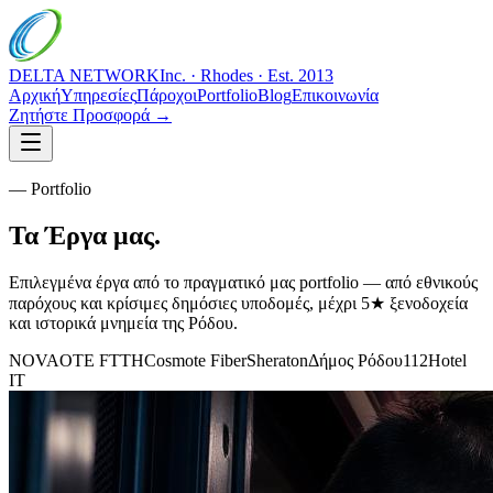
DELTA NETWORK
Inc. · Rhodes · Est. 2013
Αρχική
Υπηρεσίες
Πάροχοι
Portfolio
Blog
Επικοινωνία
Ζητήστε Προσφορά →
— Portfolio
Τα
Έργα
μας.
Επιλεγμένα έργα από το πραγματικό μας portfolio — από εθνικούς
παρόχους και κρίσιμες δημόσιες υποδομές, μέχρι 5★ ξενοδοχεία
και ιστορικά μνημεία της Ρόδου.
NOVA
OTE FTTH
Cosmote Fiber
Sheraton
Δήμος Ρόδου
112
Hotel
IT