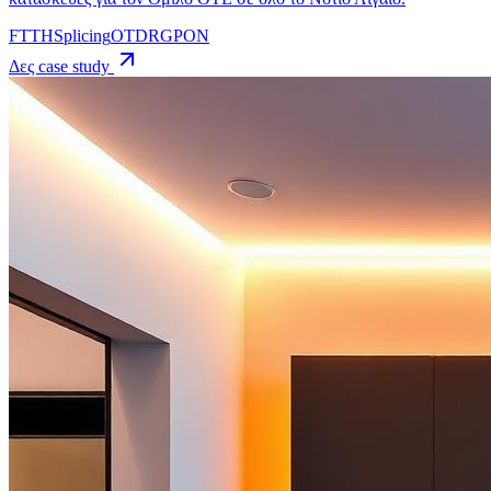
FTTH
Splicing
OTDR
GPON
Δες case study