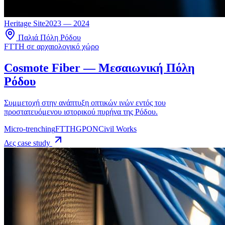
Heritage Site
2023 — 2024
Παλιά Πόλη Ρόδου
FTTH σε αρχαιολογικό χώρο
Cosmote Fiber — Μεσαιωνική Πόλη
Ρόδου
Συμμετοχή στην ανάπτυξη οπτικών ινών εντός του
προστατευόμενου ιστορικού πυρήνα της Ρόδου.
Micro-trenching
FTTH
GPON
Civil Works
Δες case study