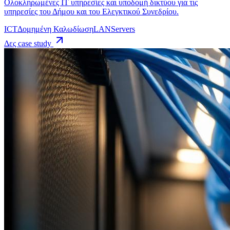
Ολοκληρωμένες IT υπηρεσίες και υποδομή δικτύου για τις
υπηρεσίες του Δήμου και του Ελεγκτικού Συνεδρίου.
ICT
Δομημένη Καλωδίωση
LAN
Servers
Δες case study