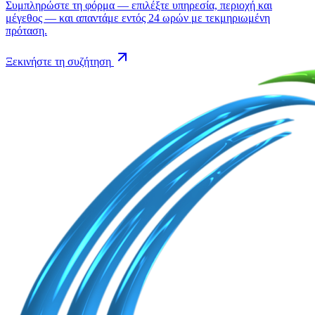
Συμπληρώστε τη φόρμα — επιλέξτε υπηρεσία, περιοχή και
μέγεθος — και απαντάμε εντός 24 ωρών με τεκμηριωμένη
πρόταση.
Ξεκινήστε τη συζήτηση