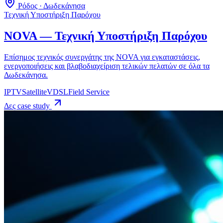
Ρόδος · Δωδεκάνησα
Τεχνική Υποστήριξη Παρόχου
NOVA — Τεχνική Υποστήριξη Παρόχου
Επίσημος τεχνικός συνεργάτης της NOVA για εγκαταστάσεις,
ενεργοποιήσεις και βλαβοδιαχείριση τελικών πελατών σε όλα τα
Δωδεκάνησα.
IPTV
Satellite
VDSL
Field Service
Δες case study