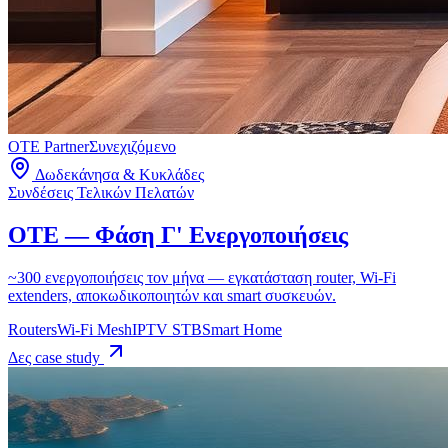
OTE Partner
Συνεχιζόμενο
Δωδεκάνησα & Κυκλάδες
Συνδέσεις Τελικών Πελατών
OTE — Φάση Γ' Ενεργοποιήσεις
~300 ενεργοποιήσεις τον μήνα — εγκατάσταση router, Wi-Fi
extenders, αποκωδικοποιητών και smart συσκευών.
Routers
Wi-Fi Mesh
IPTV STB
Smart Home
Δες case study