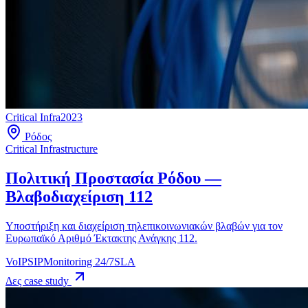
Critical Infra
2023
Ρόδος
Critical Infrastructure
Πολιτική Προστασία Ρόδου —
Βλαβοδιαχείριση 112
Υποστήριξη και διαχείριση τηλεπικοινωνιακών βλαβών για τον
Ευρωπαϊκό Αριθμό Έκτακτης Ανάγκης 112.
VoIP
SIP
Monitoring 24/7
SLA
Δες case study