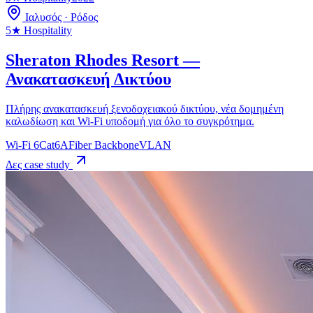
Ιαλυσός · Ρόδος
5★ Hospitality
Sheraton Rhodes Resort —
Ανακατασκευή Δικτύου
Πλήρης ανακατασκευή ξενοδοχειακού δικτύου, νέα δομημένη
καλωδίωση και Wi-Fi υποδομή για όλο το συγκρότημα.
Wi-Fi 6
Cat6A
Fiber Backbone
VLAN
Δες case study