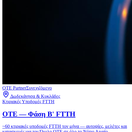
OTE Partner
Συνεχιζόμενο
Δωδεκάνησα & Κυκλάδες
Κτιριακές Υποδομές FTTH
OTE — Φάση Β' FTTH
~60 κτιριακές υποδομές FTTH τον μήνα — αυτοψίες, μελέτες και
κατασκευές για τον Όμιλο ΟΤΕ σε όλο το Νότιο Αιγαίο.