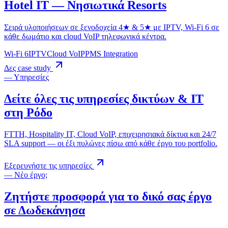
Hotel IT — Νησιωτικά Resorts
Σειρά υλοποιήσεων σε ξενοδοχεία 4★ & 5★ με IPTV, Wi-Fi 6 σε
κάθε δωμάτιο και cloud VoIP τηλεφωνικά κέντρα.
Wi-Fi 6
IPTV
Cloud VoIP
PMS Integration
Δες case study
— Υπηρεσίες
Δείτε όλες τις υπηρεσίες δικτύων & IT
στη Ρόδο
FTTH, Hospitality IT, Cloud VoIP, επιχειρησιακά δίκτυα και 24/7
SLA support — οι έξι πυλώνες πίσω από κάθε έργο του portfolio.
Εξερευνήστε τις υπηρεσίες
— Νέο έργο;
Ζητήστε προσφορά για το δικό σας έργο
σε Δωδεκάνησα