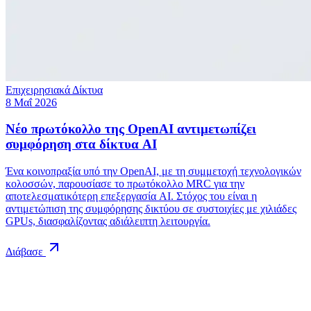
Επιχειρησιακά Δίκτυα
8 Μαΐ 2026
Νέο πρωτόκολλο της OpenAI αντιμετωπίζει
συμφόρηση στα δίκτυα AI
Ένα κοινοπραξία υπό την OpenAI, με τη συμμετοχή τεχνολογικών
κολοσσών, παρουσίασε το πρωτόκολλο MRC για την
αποτελεσματικότερη επεξεργασία AI. Στόχος του είναι η
αντιμετώπιση της συμφόρησης δικτύου σε συστοιχίες με χιλιάδες
GPUs, διασφαλίζοντας αδιάλειπτη λειτουργία.
Διάβασε