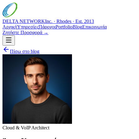
DELTA NETWORK
Inc. · Rhodes · Est. 2013
Αρχική
Υπηρεσίες
Πάροχοι
Portfolio
Blog
Επικοινωνία
Ζητήστε Προσφορά →
Πίσω στο blog
Cloud & VoIP Architect