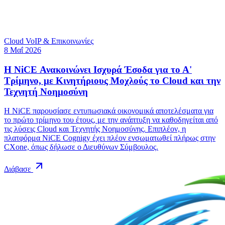
Cloud VoIP & Επικοινωνίες
8 Μαΐ 2026
Η NiCE Ανακοινώνει Ισχυρά Έσοδα για το Α'
Τρίμηνο, με Κινητήριους Μοχλούς το Cloud και την
Τεχνητή Νοημοσύνη
Η NiCE παρουσίασε εντυπωσιακά οικονομικά αποτελέσματα για
το πρώτο τρίμηνο του έτους, με την ανάπτυξη να καθοδηγείται από
τις λύσεις Cloud και Τεχνητής Νοημοσύνης. Επιπλέον, η
πλατφόρμα NiCE Cognigy έχει πλέον ενσωματωθεί πλήρως στην
CXone, όπως δήλωσε ο Διευθύνων Σύμβουλος.
Διάβασε