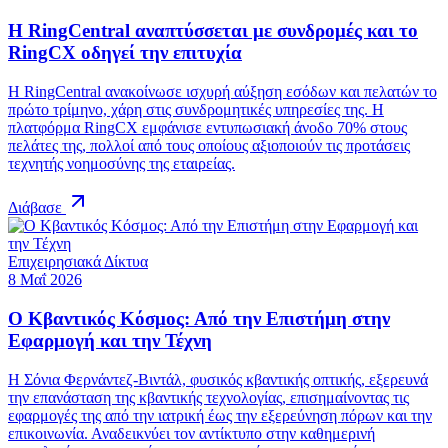
Η RingCentral αναπτύσσεται με συνδρομές και το
RingCX οδηγεί την επιτυχία
Η RingCentral ανακοίνωσε ισχυρή αύξηση εσόδων και πελατών το
πρώτο τρίμηνο, χάρη στις συνδρομητικές υπηρεσίες της. Η
πλατφόρμα RingCX εμφάνισε εντυπωσιακή άνοδο 70% στους
πελάτες της, πολλοί από τους οποίους αξιοποιούν τις προτάσεις
τεχνητής νοημοσύνης της εταιρείας.
Διάβασε
Επιχειρησιακά Δίκτυα
8 Μαΐ 2026
Ο Κβαντικός Κόσμος: Από την Επιστήμη στην
Εφαρμογή και την Τέχνη
Η Σόνια Φερνάντεζ-Βιντάλ, φυσικός κβαντικής οπτικής, εξερευνά
την επανάσταση της κβαντικής τεχνολογίας, επισημαίνοντας τις
εφαρμογές της από την ιατρική έως την εξερεύνηση πόρων και την
επικοινωνία. Αναδεικνύει τον αντίκτυπο στην καθημερινή