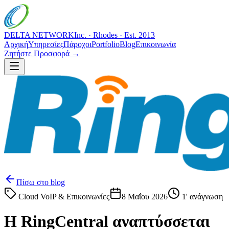
DELTA NETWORK
Inc. · Rhodes · Est. 2013
Αρχική
Υπηρεσίες
Πάροχοι
Portfolio
Blog
Επικοινωνία
Ζητήστε Προσφορά →
Πίσω στο blog
Cloud VoIP & Επικοινωνίες
8 Μαΐου 2026
1
' ανάγνωση
Η RingCentral αναπτύσσεται