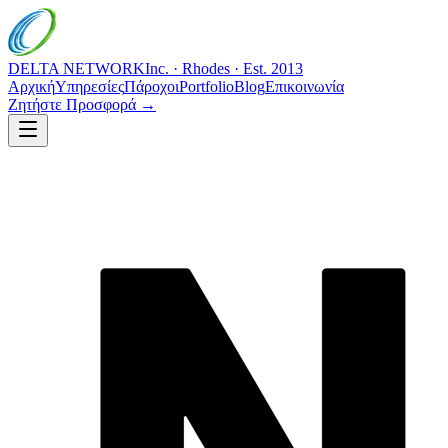
DELTA NETWORK
Inc. · Rhodes · Est. 2013
Αρχική
Υπηρεσίες
Πάροχοι
Portfolio
Blog
Επικοινωνία
Ζητήστε Προσφορά →