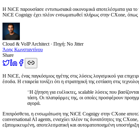
Η NiCE παρουσίασε εντυπωσιακά οικονομικά αποτελέσματα για το πρ
NiCE Cognigy έχει πλέον ενσωματωθεί πλήρως στην CXone, όπως
Cloud & VoIP Architect
· Πηγή:
No Jitter
Άρης Κωνσταντίνου
Share
Η
NiCE, ένας παγκόσμιος ηγέτης στις λύσεις λογισμικού για επιχει
έσοδα. Η εταιρεία τονίζει ότι η στρατηγική της εστίαση στις τεχνο
“
Η ζήτηση για ευέλικτες, scalable λύσεις που βασίζοντ
τάση. Οι πλατφόρμες της, οι οποίες προσφέρουν προηγμ
αγορά.
Επιπρόσθετα, η ενσωμάτωση της NiCE Cognigy στην CXone αποτελεί
conversational AI agents, ενισχύει πλέον τις δυνατότητες της CXo
εξατομικευμένη, αποτελεσματική και αυτοματοποιημένη υποστήριξη 