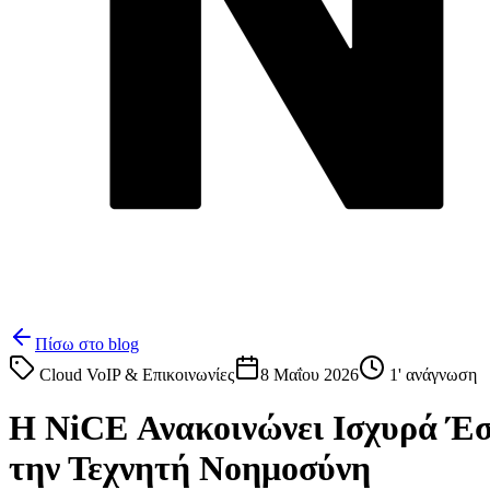
Πίσω στο blog
Cloud VoIP & Επικοινωνίες
8 Μαΐου 2026
1
' ανάγνωση
Η NiCE Ανακοινώνει Ισχυρά Έσο
την Τεχνητή Νοημοσύνη