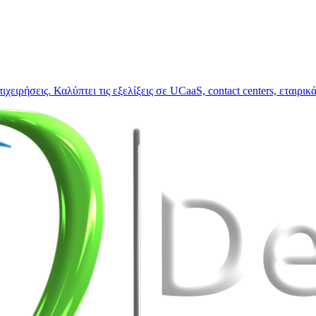
πιχειρήσεις. Καλύπτει τις εξελίξεις σε UCaaS, contact centers, εταιρι