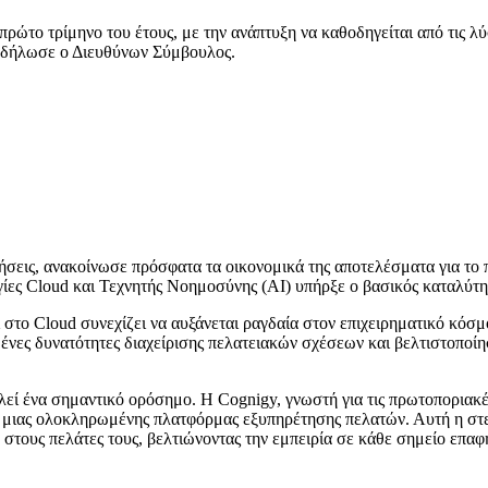
ώτο τρίμηνο του έτους, με την ανάπτυξη να καθοδηγείται από τις λ
 δήλωσε ο Διευθύνων Σύμβουλος.
ρήσεις, ανακοίνωσε πρόσφατα τα οικονομικά της αποτελέσματα για το
λογίες Cloud και Τεχνητής Νοημοσύνης (AI) υπήρξε ο βασικός καταλύτη
αι στο Cloud συνεχίζει να αυξάνεται ραγδαία στον επιχειρηματικό κόσ
ένες δυνατότητες διαχείρισης πελατειακών σχέσεων και βελτιστοποίη
 ένα σημαντικό ορόσημο. Η Cognigy, γνωστή για τις πρωτοποριακές
ne, μιας ολοκληρωμένης πλατφόρμας εξυπηρέτησης πελατών. Αυτή η στε
στους πελάτες τους, βελτιώνοντας την εμπειρία σε κάθε σημείο επαφ