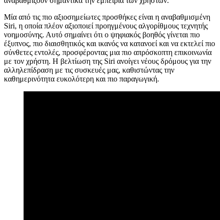
αναβαθμίζουν σημαντικά την εμπειρία των χρηστών.
Μία από τις πιο αξιοσημείωτες προσθήκες είναι η αναβαθμισμένη
Siri, η οποία πλέον αξιοποιεί προηγμένους αλγορίθμους τεχνητής
νοημοσύνης. Αυτό σημαίνει ότι ο ψηφιακός βοηθός γίνεται πιο
έξυπνος, πιο διαισθητικός και ικανός να κατανοεί και να εκτελεί πιο
σύνθετες εντολές, προσφέροντας μια πιο απρόσκοπτη επικοινωνία
με τον χρήστη. Η βελτίωση της Siri ανοίγει νέους δρόμους για την
αλληλεπίδραση με τις συσκευές μας, καθιστώντας την
καθημερινότητα ευκολότερη και πιο παραγωγική.