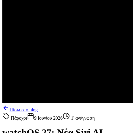
Πίσω στο blog
Πάροχοι
9 Ιουνίου 2026
1
' ανάγνωση
watchOS 27: Νέα Siri AI,