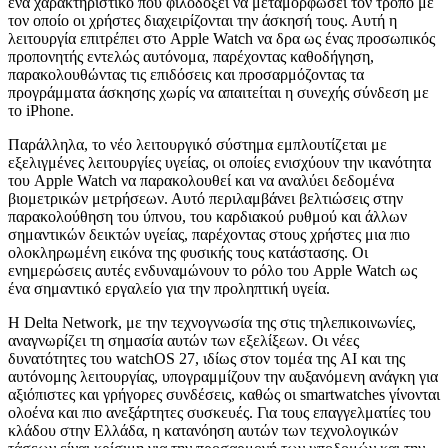
ένα χαρακτηριστικό που φιλοδοξεί να μεταμορφώσει τον τρόπο με
τον οποίο οι χρήστες διαχειρίζονται την άσκησή τους. Αυτή η
λειτουργία επιτρέπει στο Apple Watch να δρα ως ένας προσωπικός
προπονητής εντελώς αυτόνομα, παρέχοντας καθοδήγηση,
παρακολουθώντας τις επιδόσεις και προσαρμόζοντας τα
προγράμματα άσκησης χωρίς να απαιτείται η συνεχής σύνδεση με
το iPhone.
Παράλληλα, το νέο λειτουργικό σύστημα εμπλουτίζεται με
εξελιγμένες λειτουργίες υγείας, οι οποίες ενισχύουν την ικανότητα
του Apple Watch να παρακολουθεί και να αναλύει δεδομένα
βιομετρικών μετρήσεων. Αυτό περιλαμβάνει βελτιώσεις στην
παρακολούθηση του ύπνου, του καρδιακού ρυθμού και άλλων
σημαντικών δεικτών υγείας, παρέχοντας στους χρήστες μια πιο
ολοκληρωμένη εικόνα της φυσικής τους κατάστασης. Οι
ενημερώσεις αυτές ενδυναμώνουν το ρόλο του Apple Watch ως
ένα σημαντικό εργαλείο για την προληπτική υγεία.
Η Delta Network, με την τεχνογνωσία της στις τηλεπικοινωνίες,
αναγνωρίζει τη σημασία αυτών των εξελίξεων. Οι νέες
δυνατότητες του watchOS 27, ιδίως στον τομέα της AI και της
αυτόνομης λειτουργίας, υπογραμμίζουν την αυξανόμενη ανάγκη για
αξιόπιστες και γρήγορες συνδέσεις, καθώς οι smartwatches γίνονται
ολοένα και πιο ανεξάρτητες συσκευές. Για τους επαγγελματίες του
κλάδου στην Ελλάδα, η κατανόηση αυτών των τεχνολογικών