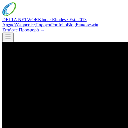
DELTA NETWORK
Inc. · Rhodes · Est. 2013
Αρχική
Υπηρεσίες
Πάροχοι
Portfolio
Blog
Επικοινωνία
Ζητήστε Προσφορά →