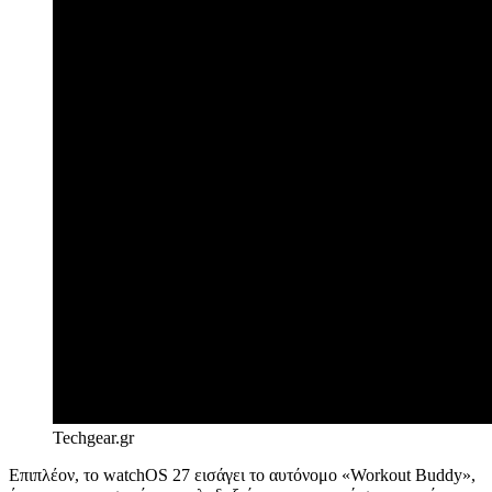
Techgear.gr
Επιπλέον, το watchOS 27 εισάγει το αυτόνομο «Workout Buddy»,