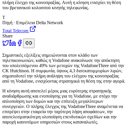
πλήρη έλεγχο της κοινοπραξίας. Αυτή η κίνηση ενισχύει τη θέση
του βρετανικού κολοσσού κινητής τηλεφωνίας.
T
Πηγή · Επιμέλεια Delta Network
Total Telecom
Share
Σ
ημαντικές εξελίξεις σημειώνονται στον κλάδο των
τηλεπικοινωνιών, καθώς η Vodafone ανακοίνωσε την απόκτηση
του υπολειπόμενου 49% των μετοχών της VodafoneThree από την
CK Hutchison. Η συμφωνία, ύψους 4,3 δισεκατομμυρίων λιρών,
σηματοδοτεί την πλήρη ανάληψη του ελέγχου της κοινοπραξίας
από τη Vodafone, ενισχύοντας στρατηγικά τη θέση της στην αγορά.
Η κίνηση αυτή αποτελεί μέρος μιας ευρύτερης στρατηγικής
αναδιάρθρωσης και ενοποίησης για τη Vodafone, με στόχο την
απλοποίηση των δομών και την επίτευξη μεγαλύτερων
συνεργειών. Ο πλήρης έλεγχος της VodafoneThree αναμένεται να
επιτρέψει στην εταιρεία την ταχύτερη λήψη αποφάσεων, την
αποτελεσματικότερη υλοποίηση επενδυτικών σχεδίων και την
παροχή καινοτόμων υπηρεσιών στους καταναλωτές.