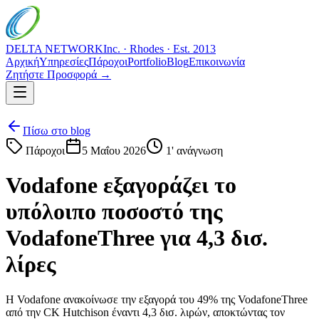
DELTA NETWORK
Inc. · Rhodes · Est. 2013
Αρχική
Υπηρεσίες
Πάροχοι
Portfolio
Blog
Επικοινωνία
Ζητήστε Προσφορά →
Πίσω στο blog
Πάροχοι
5 Μαΐου 2026
1
' ανάγνωση
Vodafone εξαγοράζει το
υπόλοιπο ποσοστό της
VodafoneThree για 4,3 δισ.
λίρες
Η Vodafone ανακοίνωσε την εξαγορά του 49% της VodafoneThree
από την CK Hutchison έναντι 4,3 δισ. λιρών, αποκτώντας τον