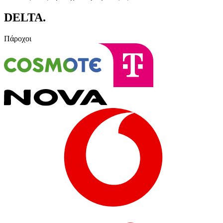
DELTA
.
Πάροχοι