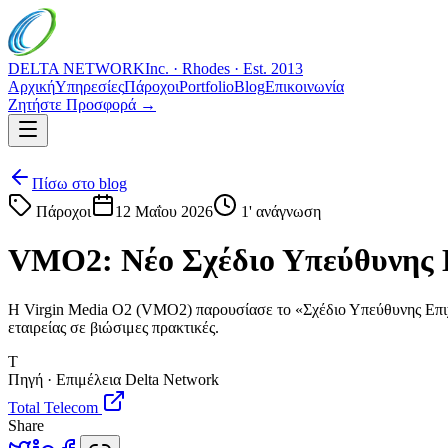
DELTA NETWORK
Inc. · Rhodes · Est. 2013
Αρχική
Υπηρεσίες
Πάροχοι
Portfolio
Blog
Επικοινωνία
Ζητήστε Προσφορά →
Πίσω στο blog
Πάροχοι
12 Μαΐου 2026
1
' ανάγνωση
VMO2: Νέο Σχέδιο Υπεύθυνης 
Η Virgin Media O2 (VMO2) παρουσίασε το «Σχέδιο Υπεύθυνης Επιχει
εταιρείας σε βιώσιμες πρακτικές.
T
Πηγή · Επιμέλεια Delta Network
Total Telecom
Share