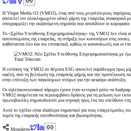
Η
Virgin Media O2 (VMO2), ένας από τους μεγαλύτερους παρόχους 
αποτελεί τον ολοκληρωμένο οδικό χάρτη της εταιρείας αναφορικά με
υπογραμμίζει την αυξανόμενη σημασία που αποδίδουν οι κορυφαίοι ο
Το «Σχέδιο Υπεύθυνης Επιχειρηματικότητας» της VMO2 δεν είναι 
αποτυπώματος της εταιρείας, τη στήριξη των κοινοτήτων στις οποίες 
καθίστανται όλο και πιο επιτακτικά, καθώς οι καταναλωτές και οι ε
Total Telecom
Η εστίαση της VMO2 σε θέματα ESG αποτελεί παράδειγμα προς μίμ
οφέλη, από τη βελτίωση της εταιρικής φήμης και την προσέλκυση τ
στην επίτευξη των παγκόσμιων στόχων για την αειφόρο ανάπτυξη.
Οι τηλεπικοινωνιακοί πάροχοι έχουν έναν κεντρικό ρόλο να διαδραμ
VMO2 αναμένεται να περιλαμβάνει δράσεις για τη μείωση των εκπο
πρωτοβουλίες σηματοδοτούν μια στροφή προς ένα πιο υπεύθυνο επι
Αυτό το σχέδιο είναι ιδιαίτερα σημαντικό για τους επαγγελματίες τ
τομέα της εταιρικής υπευθυνότητας και βιωσιμότητας.
Μοιράσου