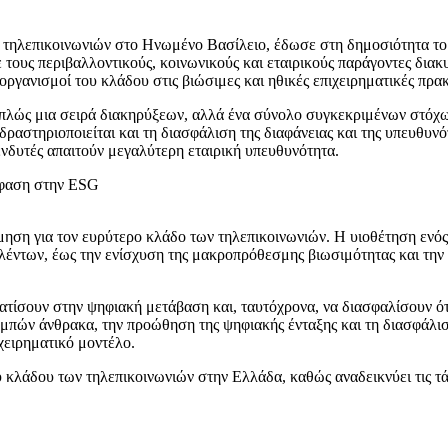
τηλεπικοινωνιών στο Ηνωμένο Βασίλειο, έδωσε στη δημοσιότητα το ν
 τους περιβαλλοντικούς, κοινωνικούς και εταιρικούς παράγοντες δια
ργανισμοί του κλάδου στις βιώσιμες και ηθικές επιχειρηματικές πρακ
απλώς μια σειρά διακηρύξεων, αλλά ένα σύνολο συγκεκριμένων στόχ
δραστηριοποιείται και τη διασφάλιση της διαφάνειας και της υπευθυνό
πενδυτές απαιτούν μεγαλύτερη εταιρική υπευθυνότητα.
ηση για τον ευρύτερο κλάδο των τηλεπικοινωνιών. Η υιοθέτηση εν
αλέντων, έως την ενίσχυση της μακροπρόθεσμης βιωσιμότητας και την
ατίσουν στην ψηφιακή μετάβαση και, ταυτόχρονα, να διασφαλίσουν ότι 
μπών άνθρακα, την προώθηση της ψηφιακής ένταξης και τη διασφάλι
χειρηματικό μοντέλο.
ου κλάδου των τηλεπικοινωνιών στην Ελλάδα, καθώς αναδεικνύει τις τάσ