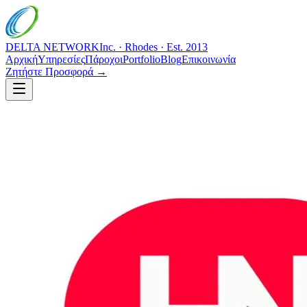
DELTA NETWORK
Inc. · Rhodes · Est. 2013
Αρχική
Υπηρεσίες
Πάροχοι
Portfolio
Blog
Επικοινωνία
Ζητήστε Προσφορά →