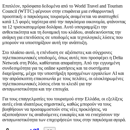
Επιπλέον, πρόσφατα δεδομένα από το World Travel and Tourism
Council (WTTC) φέρνουν στην επιφάνεια μια ενθαρρυντική
προοπτική: ο παγκόσμιος τουρισμός αναμένεται να αναπτυχθεί
κατά 1,5 φορές ταχύτερα από την παγκόσμια οικονομία, φτάνοντας
τα 12 τρισεκατομμύρια δολάρια. Αυτό υπογραμμίζει την
ανθεκτικότητα και τη δυναμική του κλάδου, αναδεικνύοντας την
ανάγκη για επενδύσεις σε υποδομές και τεχνολογικές λύσεις που
μπορούν να υποστηρίξουν αυτή την ανάπτυξη.
Στο πλαίσιο αυτό, η επένδυση σε αξιόπιστες και σύγχρονες
τηλεπικοινωνιακές υποδομές, όπως αυτές που προσφέρει η Delta
Network στη Ρόδο, καθίσταται απαραίτητη. Από την εγγυημένη
συνδεσιμότητα για τις online κρατήσεις και τα συστήματα
διαχείρισης, μέχρι την υποστήριξη προηγμένων εργαλείων AI και
την απρόσκοπτη επικοινωνία με τους πελάτες, οι ολοκληρωμένες
τηλεπικοινωνιακές λύσεις είναι το κλειδί για την
ανταγωνιστικότητα και την επιτυχία.
Για τους επαγγελματίες του τουρισμού στην Ελλάδα, οι εξελίξεις
αυτές είναι ιδιαιτέρως σημαντικές, καθώς μπορούν να τους
βοηθήσουν να προσαρμοστούν στις νέες προκλήσεις, να
αξιοποιήσουν τις αναδυόμενες ευκαιρίες και να ενισχύσουν την
ανταγωνιστικότητα των επιχειρήσεών τους στην παγκόσμια αγορά.