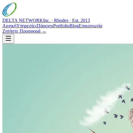
DELTA NETWORK
Inc. · Rhodes · Est. 2013
Αρχική
Υπηρεσίες
Πάροχοι
Portfolio
Blog
Επικοινωνία
Ζητήστε Προσφορά →