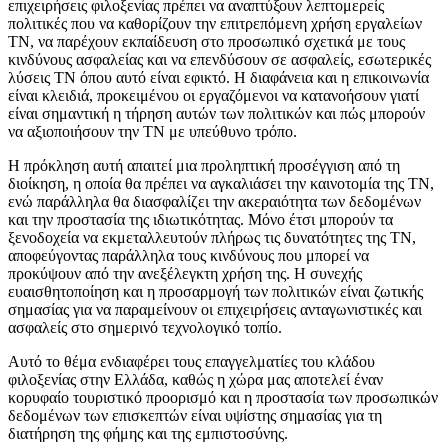
επιχειρήσεις φιλοξενίας πρέπει να αναπτύξουν λεπτομερείς
πολιτικές που να καθορίζουν την επιτρεπόμενη χρήση εργαλείων
ΤΝ, να παρέχουν εκπαίδευση στο προσωπικό σχετικά με τους
κινδύνους ασφαλείας και να επενδύσουν σε ασφαλείς, εσωτερικές
λύσεις ΤΝ όπου αυτό είναι εφικτό. Η διαφάνεια και η επικοινωνία
είναι κλειδιά, προκειμένου οι εργαζόμενοι να κατανοήσουν γιατί
είναι σημαντική η τήρηση αυτών των πολιτικών και πώς μπορούν
να αξιοποιήσουν την ΤΝ με υπεύθυνο τρόπο.
Η πρόκληση αυτή απαιτεί μια προληπτική προσέγγιση από τη
διοίκηση, η οποία θα πρέπει να αγκαλιάσει την καινοτομία της ΤΝ,
ενώ παράλληλα θα διασφαλίζει την ακεραιότητα των δεδομένων
και την προστασία της ιδιωτικότητας. Μόνο έτσι μπορούν τα
ξενοδοχεία να εκμεταλλευτούν πλήρως τις δυνατότητες της ΤΝ,
αποφεύγοντας παράλληλα τους κινδύνους που μπορεί να
προκύψουν από την ανεξέλεγκτη χρήση της. Η συνεχής
ευαισθητοποίηση και η προσαρμογή των πολιτικών είναι ζωτικής
σημασίας για να παραμείνουν οι επιχειρήσεις ανταγωνιστικές και
ασφαλείς στο σημερινό τεχνολογικό τοπίο.
Αυτό το θέμα ενδιαφέρει τους επαγγελματίες του κλάδου
φιλοξενίας στην Ελλάδα, καθώς η χώρα μας αποτελεί έναν
κορυφαίο τουριστικό προορισμό και η προστασία των προσωπικών
δεδομένων των επισκεπτών είναι υψίστης σημασίας για τη
διατήρηση της φήμης και της εμπιστοσύνης.