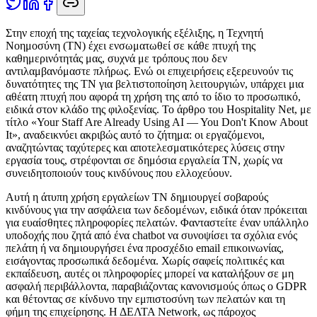
Σ
την εποχή της ταχείας τεχνολογικής εξέλιξης, η Τεχνητή
Νοημοσύνη (ΤΝ) έχει ενσωματωθεί σε κάθε πτυχή της
καθημερινότητάς μας, συχνά με τρόπους που δεν
αντιλαμβανόμαστε πλήρως. Ενώ οι επιχειρήσεις εξερευνούν τις
δυνατότητες της ΤΝ για βελτιστοποίηση λειτουργιών, υπάρχει μια
αθέατη πτυχή που αφορά τη χρήση της από το ίδιο το προσωπικό,
ειδικά στον κλάδο της φιλοξενίας. Το άρθρο του Hospitality Net, με
τίτλο «Your Staff Are Already Using AI — You Don't Know About
It», αναδεικνύει ακριβώς αυτό το ζήτημα: οι εργαζόμενοι,
αναζητώντας ταχύτερες και αποτελεσματικότερες λύσεις στην
εργασία τους, στρέφονται σε δημόσια εργαλεία ΤΝ, χωρίς να
συνειδητοποιούν τους κινδύνους που ελλοχεύουν.
Αυτή η άτυπη χρήση εργαλείων ΤΝ δημιουργεί σοβαρούς
κινδύνους για την ασφάλεια των δεδομένων, ειδικά όταν πρόκειται
για ευαίσθητες πληροφορίες πελατών. Φανταστείτε έναν υπάλληλο
υποδοχής που ζητά από ένα chatbot να συνοψίσει τα σχόλια ενός
πελάτη ή να δημιουργήσει ένα προσχέδιο email επικοινωνίας,
εισάγοντας προσωπικά δεδομένα. Χωρίς σαφείς πολιτικές και
εκπαίδευση, αυτές οι πληροφορίες μπορεί να καταλήξουν σε μη
ασφαλή περιβάλλοντα, παραβιάζοντας κανονισμούς όπως ο GDPR
και θέτοντας σε κίνδυνο την εμπιστοσύνη των πελατών και τη
φήμη της επιχείρησης. Η ΔΕΛΤΑ Network, ως πάροχος