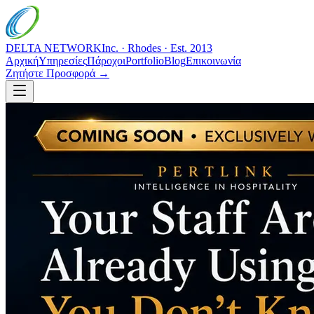
DELTA NETWORK
Inc. · Rhodes · Est. 2013
Αρχική
Υπηρεσίες
Πάροχοι
Portfolio
Blog
Επικοινωνία
Ζητήστε Προσφορά →