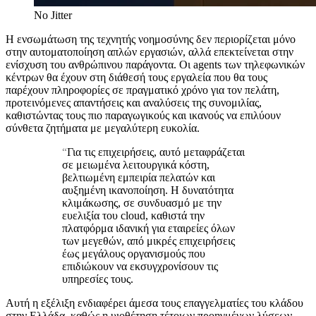
No Jitter
Η ενσωμάτωση της τεχνητής νοημοσύνης δεν περιορίζεται μόνο
στην αυτοματοποίηση απλών εργασιών, αλλά επεκτείνεται στην
ενίσχυση του ανθρώπινου παράγοντα. Οι agents των τηλεφωνικών
κέντρων θα έχουν στη διάθεσή τους εργαλεία που θα τους
παρέχουν πληροφορίες σε πραγματικό χρόνο για τον πελάτη,
προτεινόμενες απαντήσεις και αναλύσεις της συνομιλίας,
καθιστώντας τους πιο παραγωγικούς και ικανούς να επιλύουν
σύνθετα ζητήματα με μεγαλύτερη ευκολία.
“
Για τις επιχειρήσεις, αυτό μεταφράζεται
σε μειωμένα λειτουργικά κόστη,
βελτιωμένη εμπειρία πελατών και
αυξημένη ικανοποίηση. Η δυνατότητα
κλιμάκωσης, σε συνδυασμό με την
ευελιξία του cloud, καθιστά την
πλατφόρμα ιδανική για εταιρείες όλων
των μεγεθών, από μικρές επιχειρήσεις
έως μεγάλους οργανισμούς που
επιδιώκουν να εκσυγχρονίσουν τις
υπηρεσίες τους.
Αυτή η εξέλιξη ενδιαφέρει άμεσα τους επαγγελματίες του κλάδου
στην Ελλάδα, καθώς η υιοθέτηση τέτοιων προηγμένων λύσεων