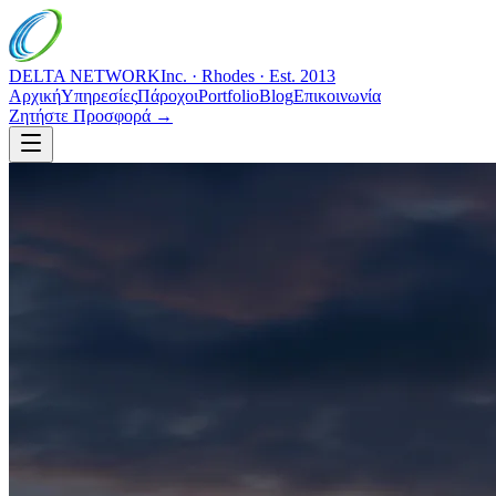
DELTA NETWORK
Inc. · Rhodes · Est. 2013
Αρχική
Υπηρεσίες
Πάροχοι
Portfolio
Blog
Επικοινωνία
Ζητήστε Προσφορά →