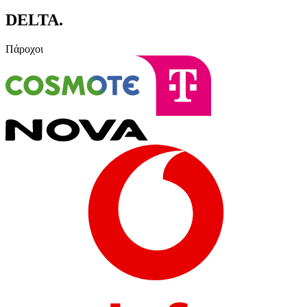
DELTA
.
Πάροχοι