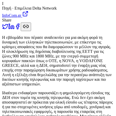
I
Πηγή · Επιμέλεια Delta Network
InfoCom.gr
Share
Η
εβδομάδα που πέρασε αναδεικνύει για μια ακόμη φορά τη
δυναμική των ελληνικών τηλεπικοινωνιών, με επίκεντρο τις
κρίσιμες αποφάσεις που θα διαμορφώσουν το μέλλον της αγοράς.
Η ολοκλήρωση της δημόσιας διαβούλευσης της ΕΕΤΤ για τις
ζώνες 900 MHz και 1800 MHz, με την ενεργό συμμετοχή
κορυφαίων παικτών όπως ο ΟΤΕ, η NOVA, η VODAFONE
GREECE, αλλά και η ΔΕΗ, σηματοδοτεί την έναρξη μιας νέας
εποχής στην παραχώρηση δικαιωμάτων χρήσης ραδιοφάσματος.
Αυτή η εξέλιξη είναι θεμελιώδης για την περαιτέρω ανάπτυξη των
δικτύων κινητής τηλεφωνίας και την παροχή ταχύτερων και πιο
αξιόπιστων υπηρεσιών.
Ιδιαίτερο ενδιαφέρον παρουσιάζει η φημολογούμενη είσοδος της
ΔΕΗ στον τομέα της κινητής τηλεφωνίας. Ενώ δεν έχει ακόμη
αποσαφηνιστεί αν πρόκειται για ολική είσοδο ως τέταρτος πάροχος
ή για πιο στοχευμένες κινήσεις γύρω από υποδομές, χονδρική και
τηλεπικοινωνιακές εφαρμογές, η παρουσία της εταιρείας στη