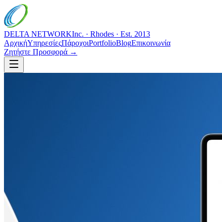
DELTA NETWORK
Inc. · Rhodes · Est. 2013
Αρχική
Υπηρεσίες
Πάροχοι
Portfolio
Blog
Επικοινωνία
Ζητήστε Προσφορά →