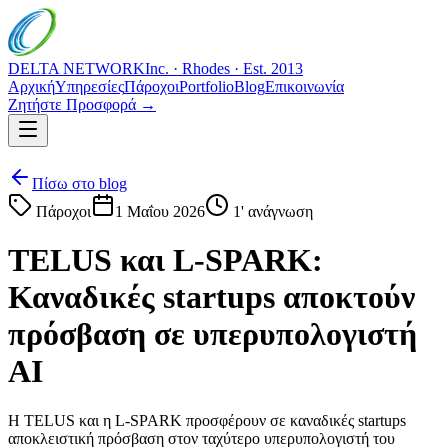
DELTA NETWORK
Inc. · Rhodes · Est. 2013
Αρχική
Υπηρεσίες
Πάροχοι
Portfolio
Blog
Επικοινωνία
Ζητήστε Προσφορά →
Πίσω στο blog
Πάροχοι
1 Μαΐου 2026
1
' ανάγνωση
TELUS και L-SPARK:
Καναδικές startups αποκτούν
πρόσβαση σε υπερυπολογιστή
AI
Η TELUS και η L-SPARK προσφέρουν σε καναδικές startups
αποκλειστική πρόσβαση στον ταχύτερο υπερυπολογιστή του