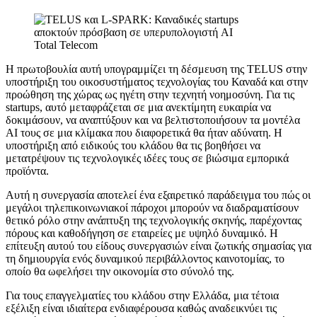
Total Telecom
Η πρωτοβουλία αυτή υπογραμμίζει τη δέσμευση της TELUS στην
υποστήριξη του οικοσυστήματος τεχνολογίας του Καναδά και στην
προώθηση της χώρας ως ηγέτη στην τεχνητή νοημοσύνη. Για τις
startups, αυτό μεταφράζεται σε μια ανεκτίμητη ευκαιρία να
δοκιμάσουν, να αναπτύξουν και να βελτιστοποιήσουν τα μοντέλα
AI τους σε μια κλίμακα που διαφορετικά θα ήταν αδύνατη. Η
υποστήριξη από ειδικούς του κλάδου θα τις βοηθήσει να
μετατρέψουν τις τεχνολογικές ιδέες τους σε βιώσιμα εμπορικά
προϊόντα.
Αυτή η συνεργασία αποτελεί ένα εξαιρετικό παράδειγμα του πώς οι
μεγάλοι τηλεπικοινωνιακοί πάροχοι μπορούν να διαδραματίσουν
θετικό ρόλο στην ανάπτυξη της τεχνολογικής σκηνής, παρέχοντας
πόρους και καθοδήγηση σε εταιρείες με υψηλό δυναμικό. Η
επίτευξη αυτού του είδους συνεργασιών είναι ζωτικής σημασίας για
τη δημιουργία ενός δυναμικού περιβάλλοντος καινοτομίας, το
οποίο θα ωφελήσει την οικονομία στο σύνολό της.
Για τους επαγγελματίες του κλάδου στην Ελλάδα, μια τέτοια
εξέλιξη είναι ιδιαίτερα ενδιαφέρουσα καθώς αναδεικνύει τις