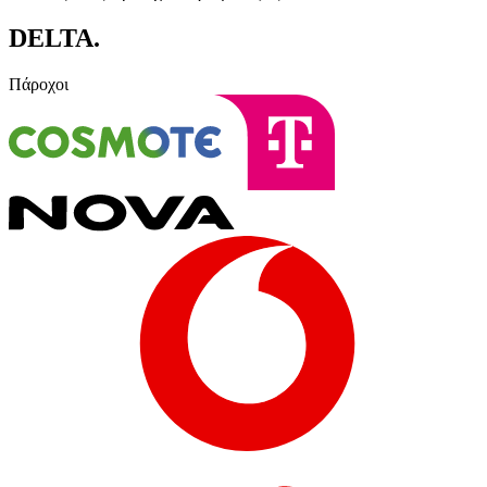
DELTA
.
Πάροχοι