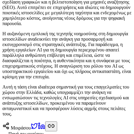
σχεδίαση γραφικών και η βελτιστοποίηση για μηχανές αναζήτησης
(SEO). Αυτό επιτρέπει σε επιχειρήσεις και ιδιώτες να δημιουργούν
ποιοτικές ιστοσελίδες με μεγαλύτερη ταχύτητα και ενδεχομένως με
χαμηλότερο κόστος, ανοίγοντας νέους δρόμους για την ψηφιακή
παρουσία.
Η αυξανόμενη εμπλοκή της τεχνητής νοημοσύνης στη δημιουργία
ιστοσελίδων αναδεικνύει την ανάγκη για προσαρμογή και
εκσυγχρονισμό στις στρατηγικές ανάπτυξης. Για παράδειγμα, η
χρήση εργαλείων AI για τη δημιουργία περιεχομένου απαιτεί
παράλληλα ανθρώπινη επίβλεψη και επιμέλεια, ώστε να
διασφαλίζεται η ποιότητα, η αυθεντικότητα και η συνάφεια με τους
επιχειρηματικούς στόχους. Η αναγνώριση του ρόλου του AI ως
υποστηρικτικού εργαλείου και όχι ως πλήρους αντικαταστάτη, είναι
κρίσιμη για την επιτυχία.
Αυτή η τάση είναι ιδιαίτερα σημαντική για τους επαγγελματίες του
χώρου στην Ελλάδα, καθώς υπογραμμίζει την ανάγκη να
ενσωματώσουν τις τεχνολογίες AI στις υπηρεσίες σχεδιασμού και
ανάπτυξης ιστοσελίδων, προκειμένου να παραμείνουν
ανταγωνιστικοί και να προσφέρουν λύσεις αιχμής στους πελάτες
τους.
Μοιράσου
— Πηγή πρωτοτύπου