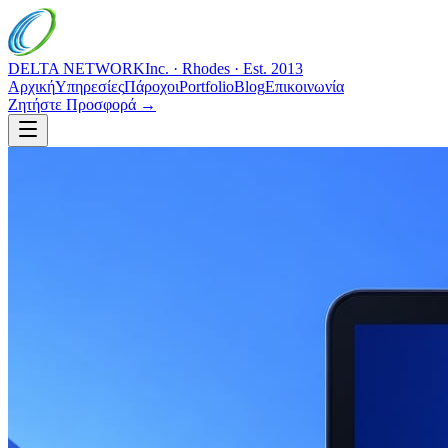
DELTA NETWORK
Inc. · Rhodes · Est. 2013
Αρχική
Υπηρεσίες
Πάροχοι
Portfolio
Blog
Επικοινωνία
Ζητήστε Προσφορά →