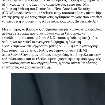
στην επιφάνεια μια σειρά από αναδυόμενες προκλήσεις, πέραν των
ήδη γνωστών ζητημάτων της κατανάλωσης ενέργειας. Μια
πρόσφατη έκθεση του Centre for a New American Security
(CNAS) αναδεικνύει τις ελλείψεις στην κατασκευή των microchips
και της μνήμης ως τους επόμενους, κρίσιμους τοίχους που καλείται
να υπερβεί η υποδομή της AI μεγάλης κλίμακας (hyperscale AI).
Μέχρι τώρα, το βάρος της συζήτησης έπεφτε κυρίως στις τεράστιες
ανάγκες ενέργειας που απαιτούνται για τη λειτουργία και
εκπαίδευση των συστημάτων AI. Ωστόσο, η έκθεση τονίζει ότι,
ακόμη και αν λυθεί το ενεργειακό ζήτημα, η έλλειψη
εξειδικευμένων επεξεργαστών (όπως οι GPUs) και η ανεπαρκής
διαθεσιμότητα μνήμης υψηλής ταχύτητας (όπως η HBM)
αποτελούν πλέον σημαντικότερο τροχοπέδη. Αυτό οφείλεται στην
πολυπλοκότητα και το εξειδικευμένο χαρακτήρα της παραγωγικής
διαδικασίας αυτών των εξαρτημάτων, η οποία απαιτεί τεράστιες
επενδύσεις και χρόνια ανάπτυξης.