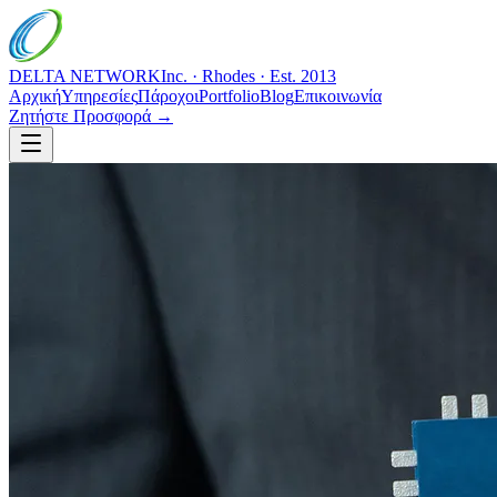
DELTA NETWORK
Inc. · Rhodes · Est. 2013
Αρχική
Υπηρεσίες
Πάροχοι
Portfolio
Blog
Επικοινωνία
Ζητήστε Προσφορά →