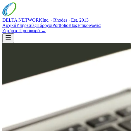
DELTA NETWORK
Inc. · Rhodes · Est. 2013
Αρχική
Υπηρεσίες
Πάροχοι
Portfolio
Blog
Επικοινωνία
Ζητήστε Προσφορά →