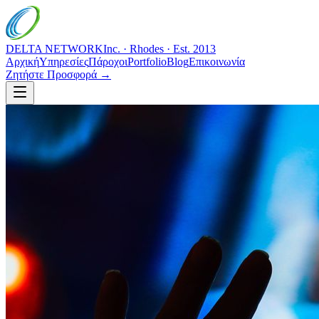
DELTA NETWORK
Inc. · Rhodes · Est. 2013
Αρχική
Υπηρεσίες
Πάροχοι
Portfolio
Blog
Επικοινωνία
Ζητήστε Προσφορά →