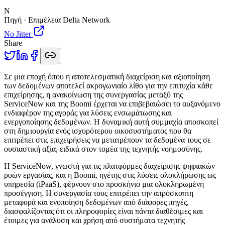
N
Πηγή · Επιμέλεια Delta Network
No Jitter
Share
Σ
ε μια εποχή όπου η αποτελεσματική διαχείριση και αξιοποίηση
των δεδομένων αποτελεί ακρογωνιαίο λίθο για την επιτυχία κάθε
επιχείρησης, η ανακοίνωση της συνεργασίας μεταξύ της
ServiceNow και της Boomi έρχεται να επιβεβαιώσει το αυξανόμενο
ενδιαφέρον της αγοράς για λύσεις ενσωμάτωσης και
ενεργοποίησης δεδομένων. Η δυναμική αυτή συμμαχία αποσκοπεί
στη δημιουργία ενός ισχυρότερου οικοσυστήματος που θα
επιτρέπει στις επιχειρήσεις να μετατρέπουν τα δεδομένα τους σε
ουσιαστική αξία, ειδικά στον τομέα της τεχνητής νοημοσύνης.
Η ServiceNow, γνωστή για τις πλατφόρμες διαχείρισης ψηφιακών
ροών εργασίας, και η Boomi, ηγέτης στις λύσεις ολοκλήρωσης ως
υπηρεσία (iPaaS), φέρνουν στο προσκήνιο μια ολοκληρωμένη
προσέγγιση. Η συνεργασία τους επιτρέπει την απρόσκοπτη
μεταφορά και ενοποίηση δεδομένων από διάφορες πηγές,
διασφαλίζοντας ότι οι πληροφορίες είναι πάντα διαθέσιμες και
έτοιμες για ανάλυση και χρήση από συστήματα τεχνητής