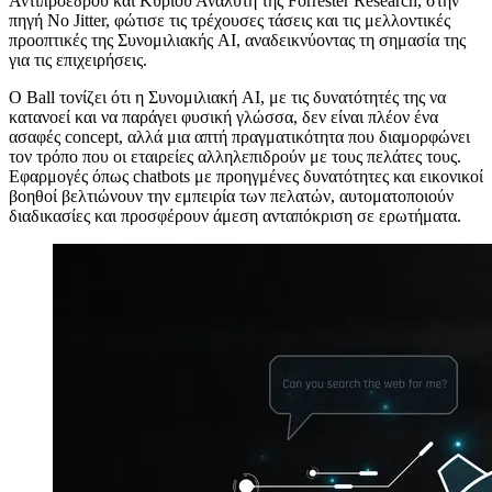
Αντιπροέδρου και Κύριου Αναλυτή της Forrester Research, στην
πηγή No Jitter, φώτισε τις τρέχουσες τάσεις και τις μελλοντικές
προοπτικές της Συνομιλιακής AI, αναδεικνύοντας τη σημασία της
για τις επιχειρήσεις.
Ο Ball τονίζει ότι η Συνομιλιακή AI, με τις δυνατότητές της να
κατανοεί και να παράγει φυσική γλώσσα, δεν είναι πλέον ένα
ασαφές concept, αλλά μια απτή πραγματικότητα που διαμορφώνει
τον τρόπο που οι εταιρείες αλληλεπιδρούν με τους πελάτες τους.
Εφαρμογές όπως chatbots με προηγμένες δυνατότητες και εικονικοί
βοηθοί βελτιώνουν την εμπειρία των πελατών, αυτοματοποιούν
διαδικασίες και προσφέρουν άμεση ανταπόκριση σε ερωτήματα.