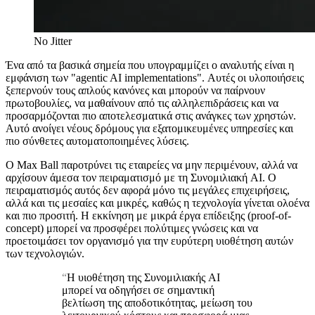
No Jitter
Ένα από τα βασικά σημεία που υπογραμμίζει ο αναλυτής είναι η
εμφάνιση των "agentic AI implementations". Αυτές οι υλοποιήσεις
ξεπερνούν τους απλούς κανόνες και μπορούν να παίρνουν
πρωτοβουλίες, να μαθαίνουν από τις αλληλεπιδράσεις και να
προσαρμόζονται πιο αποτελεσματικά στις ανάγκες των χρηστών.
Αυτό ανοίγει νέους δρόμους για εξατομικευμένες υπηρεσίες και
πιο σύνθετες αυτοματοποιημένες λύσεις.
Ο Max Ball παροτρύνει τις εταιρείες να μην περιμένουν, αλλά να
αρχίσουν άμεσα τον πειραματισμό με τη Συνομιλιακή AI. Ο
πειραματισμός αυτός δεν αφορά μόνο τις μεγάλες επιχειρήσεις,
αλλά και τις μεσαίες και μικρές, καθώς η τεχνολογία γίνεται ολοένα
και πιο προσιτή. Η εκκίνηση με μικρά έργα επίδειξης (proof-of-
concept) μπορεί να προσφέρει πολύτιμες γνώσεις και να
προετοιμάσει τον οργανισμό για την ευρύτερη υιοθέτηση αυτών
των τεχνολογιών.
“
Η υιοθέτηση της Συνομιλιακής AI
μπορεί να οδηγήσει σε σημαντική
βελτίωση της αποδοτικότητας, μείωση του