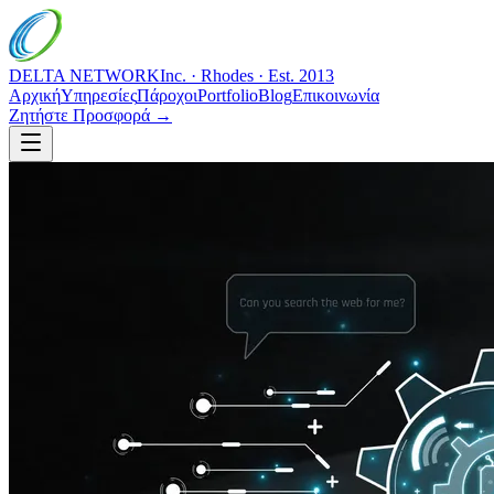
DELTA NETWORK
Inc. · Rhodes · Est. 2013
Αρχική
Υπηρεσίες
Πάροχοι
Portfolio
Blog
Επικοινωνία
Ζητήστε Προσφορά →