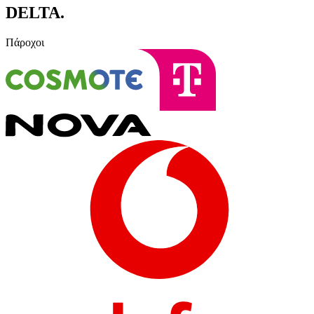
DELTA
.
Πάροχοι