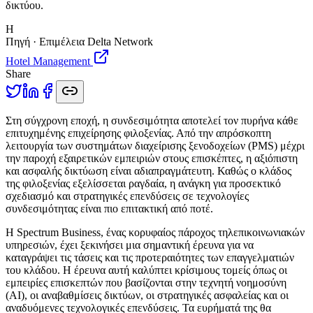
δικτύου.
H
Πηγή · Επιμέλεια Delta Network
Hotel Management
Share
Σ
τη σύγχρονη εποχή, η συνδεσιμότητα αποτελεί τον πυρήνα κάθε
επιτυχημένης επιχείρησης φιλοξενίας. Από την απρόσκοπτη
λειτουργία των συστημάτων διαχείρισης ξενοδοχείων (PMS) μέχρι
την παροχή εξαιρετικών εμπειριών στους επισκέπτες, η αξιόπιστη
και ασφαλής δικτύωση είναι αδιαπραγμάτευτη. Καθώς ο κλάδος
της φιλοξενίας εξελίσσεται ραγδαία, η ανάγκη για προσεκτικό
σχεδιασμό και στρατηγικές επενδύσεις σε τεχνολογίες
συνδεσιμότητας είναι πιο επιτακτική από ποτέ.
Η Spectrum Business, ένας κορυφαίος πάροχος τηλεπικοινωνιακών
υπηρεσιών, έχει ξεκινήσει μια σημαντική έρευνα για να
καταγράψει τις τάσεις και τις προτεραιότητες των επαγγελματιών
του κλάδου. Η έρευνα αυτή καλύπτει κρίσιμους τομείς όπως οι
εμπειρίες επισκεπτών που βασίζονται στην τεχνητή νοημοσύνη
(AI), οι αναβαθμίσεις δικτύων, οι στρατηγικές ασφαλείας και οι
αναδυόμενες τεχνολογικές επενδύσεις. Τα ευρήματά της θα