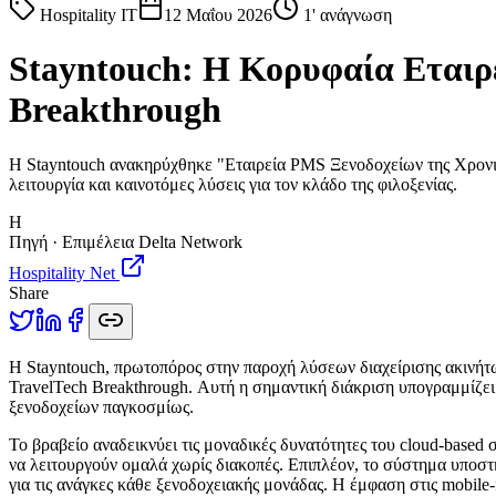
Hospitality IT
12 Μαΐου 2026
1
' ανάγνωση
Stayntouch: Η Κορυφαία Εταιρ
Breakthrough
Η Stayntouch ανακηρύχθηκε "Εταιρεία PMS Ξενοδοχείων της Χρονιά
λειτουργία και καινοτόμες λύσεις για τον κλάδο της φιλοξενίας.
H
Πηγή · Επιμέλεια Delta Network
Hospitality Net
Share
Η
Stayntouch, πρωτοπόρος στην παροχή λύσεων διαχείρισης ακινήτ
TravelTech Breakthrough. Αυτή η σημαντική διάκριση υπογραμμίζει
ξενοδοχείων παγκοσμίως.
Το βραβείο αναδεικνύει τις μοναδικές δυνατότητες του cloud-based 
να λειτουργούν ομαλά χωρίς διακοπές. Επιπλέον, το σύστημα υποσ
για τις ανάγκες κάθε ξενοδοχειακής μονάδας. Η έμφαση στις mobile-