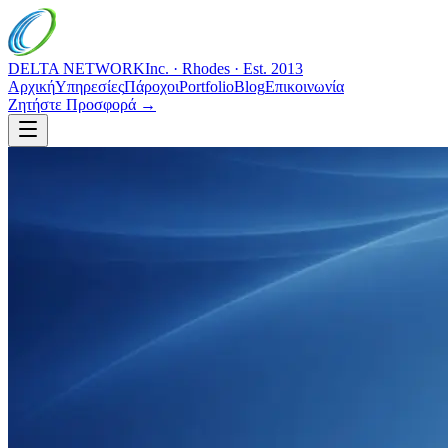
DELTA NETWORK
Inc. · Rhodes · Est. 2013
Αρχική
Υπηρεσίες
Πάροχοι
Portfolio
Blog
Επικοινωνία
Ζητήστε Προσφορά →