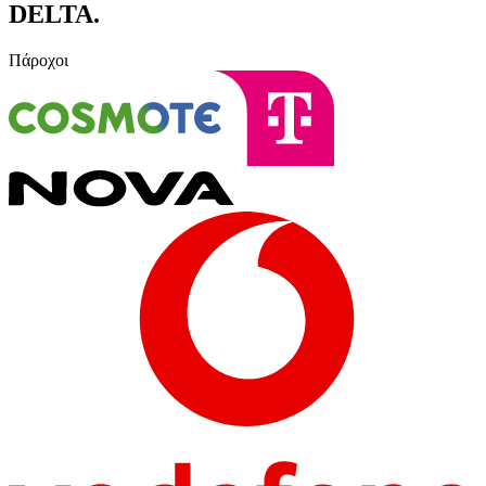
DELTA
.
Πάροχοι