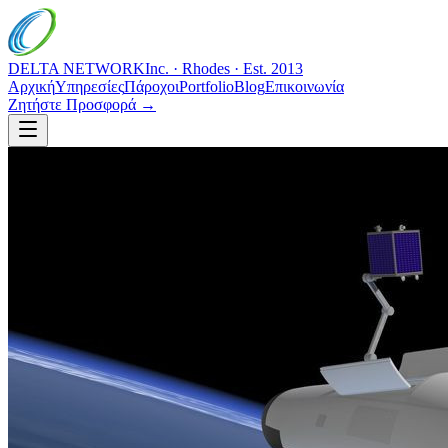
DELTA NETWORK
Inc. · Rhodes · Est. 2013
Αρχική
Υπηρεσίες
Πάροχοι
Portfolio
Blog
Επικοινωνία
Ζητήστε Προσφορά →