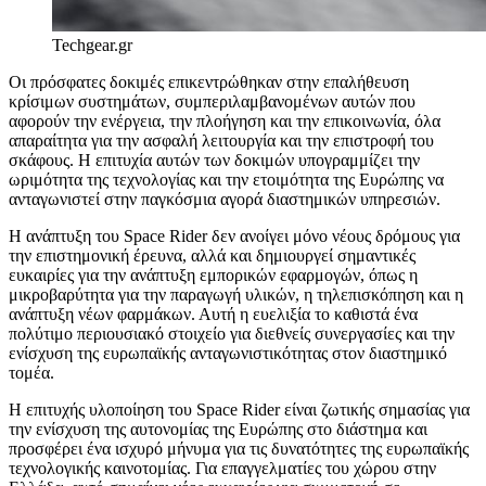
Techgear.gr
Οι πρόσφατες δοκιμές επικεντρώθηκαν στην επαλήθευση
κρίσιμων συστημάτων, συμπεριλαμβανομένων αυτών που
αφορούν την ενέργεια, την πλοήγηση και την επικοινωνία, όλα
απαραίτητα για την ασφαλή λειτουργία και την επιστροφή του
σκάφους. Η επιτυχία αυτών των δοκιμών υπογραμμίζει την
ωριμότητα της τεχνολογίας και την ετοιμότητα της Ευρώπης να
ανταγωνιστεί στην παγκόσμια αγορά διαστημικών υπηρεσιών.
Η ανάπτυξη του Space Rider δεν ανοίγει μόνο νέους δρόμους για
την επιστημονική έρευνα, αλλά και δημιουργεί σημαντικές
ευκαιρίες για την ανάπτυξη εμπορικών εφαρμογών, όπως η
μικροβαρύτητα για την παραγωγή υλικών, η τηλεπισκόπηση και η
ανάπτυξη νέων φαρμάκων. Αυτή η ευελιξία το καθιστά ένα
πολύτιμο περιουσιακό στοιχείο για διεθνείς συνεργασίες και την
ενίσχυση της ευρωπαϊκής ανταγωνιστικότητας στον διαστημικό
τομέα.
Η επιτυχής υλοποίηση του Space Rider είναι ζωτικής σημασίας για
την ενίσχυση της αυτονομίας της Ευρώπης στο διάστημα και
προσφέρει ένα ισχυρό μήνυμα για τις δυνατότητες της ευρωπαϊκής
τεχνολογικής καινοτομίας. Για επαγγελματίες του χώρου στην