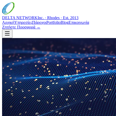
DELTA NETWORK
Inc. · Rhodes · Est. 2013
Αρχική
Υπηρεσίες
Πάροχοι
Portfolio
Blog
Επικοινωνία
Ζητήστε Προσφορά →