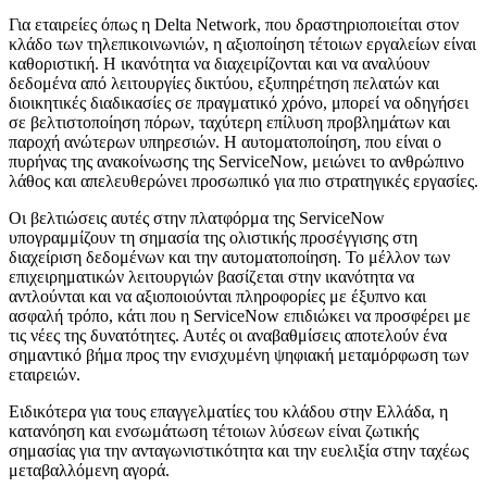
Για εταιρείες όπως η Delta Network, που δραστηριοποιείται στον
κλάδο των τηλεπικοινωνιών, η αξιοποίηση τέτοιων εργαλείων είναι
καθοριστική. Η ικανότητα να διαχειρίζονται και να αναλύουν
δεδομένα από λειτουργίες δικτύου, εξυπηρέτηση πελατών και
διοικητικές διαδικασίες σε πραγματικό χρόνο, μπορεί να οδηγήσει
σε βελτιστοποίηση πόρων, ταχύτερη επίλυση προβλημάτων και
παροχή ανώτερων υπηρεσιών. Η αυτοματοποίηση, που είναι ο
πυρήνας της ανακοίνωσης της ServiceNow, μειώνει το ανθρώπινο
λάθος και απελευθερώνει προσωπικό για πιο στρατηγικές εργασίες.
Οι βελτιώσεις αυτές στην πλατφόρμα της ServiceNow
υπογραμμίζουν τη σημασία της ολιστικής προσέγγισης στη
διαχείριση δεδομένων και την αυτοματοποίηση. Το μέλλον των
επιχειρηματικών λειτουργιών βασίζεται στην ικανότητα να
αντλούνται και να αξιοποιούνται πληροφορίες με έξυπνο και
ασφαλή τρόπο, κάτι που η ServiceNow επιδιώκει να προσφέρει με
τις νέες της δυνατότητες. Αυτές οι αναβαθμίσεις αποτελούν ένα
σημαντικό βήμα προς την ενισχυμένη ψηφιακή μεταμόρφωση των
εταιρειών.
Ειδικότερα για τους επαγγελματίες του κλάδου στην Ελλάδα, η
κατανόηση και ενσωμάτωση τέτοιων λύσεων είναι ζωτικής
σημασίας για την ανταγωνιστικότητα και την ευελιξία στην ταχέως
μεταβαλλόμενη αγορά.