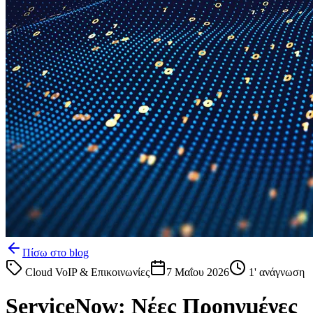
Πίσω στο blog
Cloud VoIP & Επικοινωνίες
7 Μαΐου 2026
1
' ανάγνωση
ServiceNow: Νέες Προηγμένες