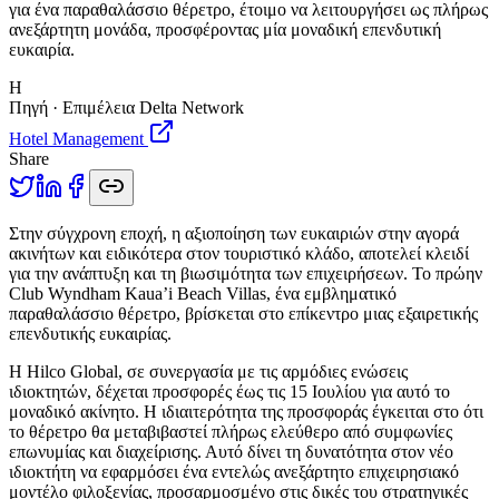
για ένα παραθαλάσσιο θέρετρο, έτοιμο να λειτουργήσει ως πλήρως
ανεξάρτητη μονάδα, προσφέροντας μία μοναδική επενδυτική
ευκαιρία.
H
Πηγή · Επιμέλεια Delta Network
Hotel Management
Share
Σ
την σύγχρονη εποχή, η αξιοποίηση των ευκαιριών στην αγορά
ακινήτων και ειδικότερα στον τουριστικό κλάδο, αποτελεί κλειδί
για την ανάπτυξη και τη βιωσιμότητα των επιχειρήσεων. Το πρώην
Club Wyndham Kaua’i Beach Villas, ένα εμβληματικό
παραθαλάσσιο θέρετρο, βρίσκεται στο επίκεντρο μιας εξαιρετικής
επενδυτικής ευκαιρίας.
Η Hilco Global, σε συνεργασία με τις αρμόδιες ενώσεις
ιδιοκτητών, δέχεται προσφορές έως τις 15 Ιουλίου για αυτό το
μοναδικό ακίνητο. Η ιδιαιτερότητα της προσφοράς έγκειται στο ότι
το θέρετρο θα μεταβιβαστεί πλήρως ελεύθερο από συμφωνίες
επωνυμίας και διαχείρισης. Αυτό δίνει τη δυνατότητα στον νέο
ιδιοκτήτη να εφαρμόσει ένα εντελώς ανεξάρτητο επιχειρησιακό
μοντέλο φιλοξενίας, προσαρμοσμένο στις δικές του στρατηγικές