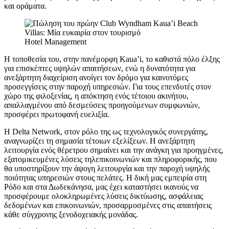
και οράματα.
Hotel Management
Η τοποθεσία του, στην πανέμορφη Kaua’i, το καθιστά πόλο έλξης
για επισκέπτες υψηλών απαιτήσεων, ενώ η δυνατότητα για
ανεξάρτητη διαχείριση ανοίγει τον δρόμο για καινοτόμες
προσεγγίσεις στην παροχή υπηρεσιών. Για τους επενδυτές στον
χώρο της φιλοξενίας, η απόκτηση ενός τέτοιου ακινήτου,
απαλλαγμένου από δεσμεύσεις προηγούμενων συμφωνιών,
προσφέρει πρωτοφανή ευελιξία.
Η Delta Network, στον ρόλο της ως τεχνολογικός συνεργάτης,
αναγνωρίζει τη σημασία τέτοιων εξελίξεων. Η ανεξάρτητη
λειτουργία ενός θέρετρου σημαίνει και την ανάγκη για προηγμένες,
εξατομικευμένες λύσεις τηλεπικοινωνιών και πληροφορικής, που
θα υποστηρίξουν την άψογη λειτουργία και την παροχή υψηλής
ποιότητας υπηρεσιών στους πελάτες. Η δική μας εμπειρία στη
Ρόδο και στα Δωδεκάνησα, μας έχει καταστήσει ικανούς να
προσφέρουμε ολοκληρωμένες λύσεις δικτύωσης, ασφάλειας
δεδομένων και επικοινωνιών, προσαρμοσμένες στις απαιτήσεις
κάθε σύγχρονης ξενοδοχειακής μονάδας.