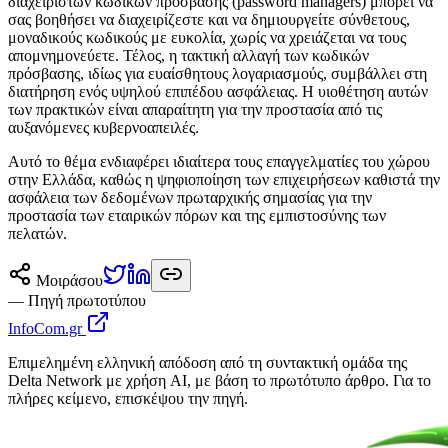
διαχειριστών κωδικών πρόσβασης (password managers) μπορεί να
σας βοηθήσει να διαχειρίζεστε και να δημιουργείτε σύνθετους,
μοναδικούς κωδικούς με ευκολία, χωρίς να χρειάζεται να τους
απομνημονεύετε. Τέλος, η τακτική αλλαγή των κωδικών
πρόσβασης, ιδίως για ευαίσθητους λογαριασμούς, συμβάλλει στη
διατήρηση ενός υψηλού επιπέδου ασφάλειας. Η υιοθέτηση αυτών
των πρακτικών είναι απαραίτητη για την προστασία από τις
αυξανόμενες κυβερνοαπειλές.
Αυτό το θέμα ενδιαφέρει ιδιαίτερα τους επαγγελματίες του χώρου
στην Ελλάδα, καθώς η ψηφιοποίηση των επιχειρήσεων καθιστά την
ασφάλεια των δεδομένων πρωταρχικής σημασίας για την
προστασία των εταιρικών πόρων και της εμπιστοσύνης των
πελατών.
Μοιράσου
— Πηγή πρωτοτύπου
InfoCom.gr
Επιμελημένη ελληνική απόδοση από τη συντακτική ομάδα της
Delta Network με χρήση AI, με βάση το πρωτότυπο άρθρο. Για το
πλήρες κείμενο, επισκέψου την πηγή.