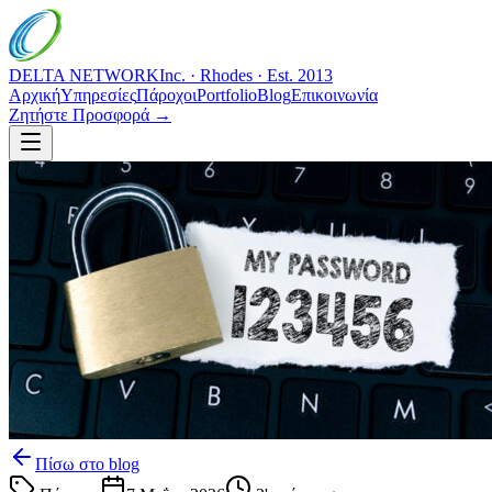
DELTA NETWORK
Inc. · Rhodes · Est. 2013
Αρχική
Υπηρεσίες
Πάροχοι
Portfolio
Blog
Επικοινωνία
Ζητήστε Προσφορά →
Πίσω στο blog