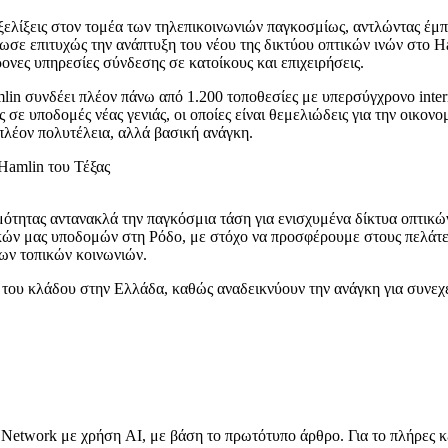
ξελίξεις στον τομέα των τηλεπικοινωνιών παγκοσμίως, αντλώντας έμπν
ωσε επιτυχώς την ανάπτυξη του νέου της δικτύου οπτικών ινών στο H
νες υπηρεσίες σύνδεσης σε κατοίκους και επιχειρήσεις.
lin συνδέει πλέον πάνω από 1.200 τοποθεσίες με υπερσύγχρονο inte
ε υποδομές νέας γενιάς, οι οποίες είναι θεμελιώδεις για την οικονο
 πλέον πολυτέλεια, αλλά βασική ανάγκη.
ότητας αντανακλά την παγκόσμια τάση για ενισχυμένα δίκτυα οπτικών
κών μας υποδομών στη Ρόδο, με στόχο να προσφέρουμε στους πελάτες
ων τοπικών κοινωνιών.
ίες του κλάδου στην Ελλάδα, καθώς αναδεικνύουν την ανάγκη για συνεχ
Network με χρήση AI, με βάση το πρωτότυπο άρθρο. Για το πλήρες κ