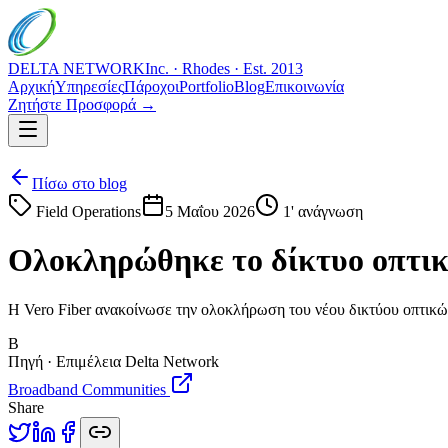
DELTA NETWORK
Inc. · Rhodes · Est. 2013
Αρχική
Υπηρεσίες
Πάροχοι
Portfolio
Blog
Επικοινωνία
Ζητήστε Προσφορά →
Πίσω στο blog
Field Operations
5 Μαΐου 2026
1
' ανάγνωση
Ολοκληρώθηκε το δίκτυο οπτικώ
Η Vero Fiber ανακοίνωσε την ολοκλήρωση του νέου δικτύου οπτικών
B
Πηγή · Επιμέλεια Delta Network
Broadband Communities
Share