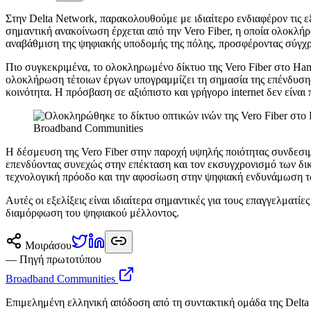
Σ
την Delta Network, παρακολουθούμε με ιδιαίτερο ενδιαφέρον τις ε
σημαντική ανακοίνωση έρχεται από την Vero Fiber, η οποία ολοκλήρ
αναβάθμιση της ψηφιακής υποδομής της πόλης, προσφέροντας σύγχρο
Πιο συγκεκριμένα, το ολοκληρωμένο δίκτυο της Vero Fiber στο Ham
ολοκλήρωση τέτοιων έργων υπογραμμίζει τη σημασία της επένδυσης σ
κοινότητα. Η πρόσβαση σε αξιόπιστο και γρήγορο internet δεν είναι
Broadband Communities
Η δέσμευση της Vero Fiber στην παροχή υψηλής ποιότητας συνδεσιμ
επενδύοντας συνεχώς στην επέκταση και τον εκσυγχρονισμό των δι
τεχνολογική πρόοδο και την αφοσίωση στην ψηφιακή ενδυνάμωση τ
Αυτές οι εξελίξεις είναι ιδιαίτερα σημαντικές για τους επαγγελματ
διαμόρφωση του ψηφιακού μέλλοντος.
Μοιράσου
— Πηγή πρωτοτύπου
Broadband Communities
Επιμελημένη ελληνική απόδοση από τη συντακτική ομάδα της Delta 