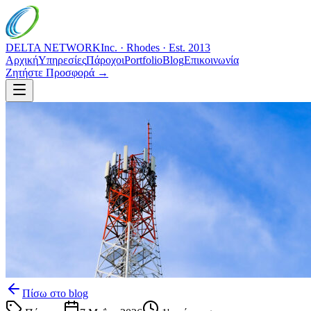
DELTA NETWORK
Inc. · Rhodes · Est. 2013
Αρχική
Υπηρεσίες
Πάροχοι
Portfolio
Blog
Επικοινωνία
Ζητήστε Προσφορά →
Πίσω στο blog