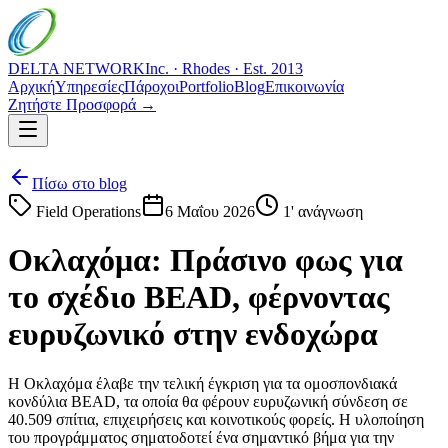
DELTA NETWORK
Inc. · Rhodes · Est. 2013
Αρχική
Υπηρεσίες
Πάροχοι
Portfolio
Blog
Επικοινωνία
Ζητήστε Προσφορά →
Πίσω στο blog
Field Operations
6 Μαΐου 2026
1
' ανάγνωση
Οκλαχόμα: Πράσινο φως για
το σχέδιο BEAD, φέρνοντας
ευρυζωνικό στην ενδοχώρα
Η Οκλαχόμα έλαβε την τελική έγκριση για τα ομοσπονδιακά
κονδύλια BEAD, τα οποία θα φέρουν ευρυζωνική σύνδεση σε
40.509 σπίτια, επιχειρήσεις και κοινοτικούς φορείς. Η υλοποίηση
του προγράμματος σηματοδοτεί ένα σημαντικό βήμα για την