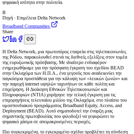
ψηφιακή ισότητα στην πολιτεία.
B
Πηγή · Επιμέλεια Delta Network
Broadband Communities
Share
Η
Delta Network, μια πρωτοπόρος εταιρεία στις τηλεπικοινωνίες
της Ρόδου, παρακολουθεί στενά τις διεθνείς εξελίξεις στον τομέα
της ευρυζωνικής πρόσβασης. Με ιδιαίτερο ενδιαφέρον
ενημερωθήκαμε για την πρόσφατη έγκριση του σχεδίου BEAD
στην Οκλαχόμα των Η.Π.Α., ένα γεγονός που αναδεικνύει την
παγκόσμια προσπάθεια για την κάλυψη των «λευκών ζωνών» και
την παροχή internet υψηλών ταχυτήτων σε κάθε πολίτη και
επιχείρηση. Η Διοίκηση Εθνικών Τηλεπικοινωνιών και
Πληροφοριών (NTIA) χορήγησε την τελική έγκριση για τις
επιχορηγήσεις τελευταίου μιλίου της Οκλαχόμα, στο πλαίσιο του
ομοσπονδιακού προγράμματος Broadband Equity, Access, and
Deployment (BEAD). Αυτό σηματοδοτεί την έναρξη μιας
σημαντικής πρωτοβουλίας που φιλοδοξεί να γεφυρώσει το
ψηφιακό χάσμα σε απομακρυσμένες περιοχές.
Πιο συγκεκριμένα, το εγκεκριμένο σχέδιο προβλέπει τη σύνδεση