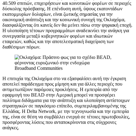
40.509 σπιτιών, επιχειρήσεων και κοινοτικών φορέων σε περιοχές
δύσκολης πρόσβασης. Η επένδυση αυτή, ύψους εκατοντάδων
εκατομμυρίων δολαρίων, είναι ζωτικής σημασίας για την
οικονομική ανάπτυξη και την κοινωνική συνοχή της Οκλαχόμα,
διασφαλίζοντας ότι κανείς δεν θα μείνει πίσω στην ψηφιακή εποχή.
Η υλοποίηση τέτοιων προγραμμάτων αναδεικνύει την ανάγκη για
συνεργασία μεταξύ κυβερνητικών φορέων και ιδιωτικών
εταιρειών, καθώς και την αποτελεσματική διαχείριση των
διαθέσιμων πόρων.
Broadband Communities
Η επιτυχία της Οκλαχόμα στο να εξασφαλίσει αυτή την έγκριση
αποτελεί παράδειγμα προς μίμηση και για άλλες περιοχές που
αντιμετωπίζουν παρόμοιες προκλήσεις. Η εμπειρία από την
εφαρμογή του BEAD στην Αμερική μπορεί να προσφέρει
πολύτιμα διδάγματα για την ανάπτυξη και υλοποίηση αντίστοιχων
στρατηγικών σε παγκόσμιο επίπεδο, συμπεριλαμβανομένης της
Ελλάδας. Η Delta Network, με την τεχνογνωσία και την εμπειρία
της, είναι σε θέση να συμβάλλει ενεργά σε τέτοιες πρωτοβουλίες,
προσφέροντας λύσεις που ανταποκρίνονται στις σύγχρονες
ανάγκες.