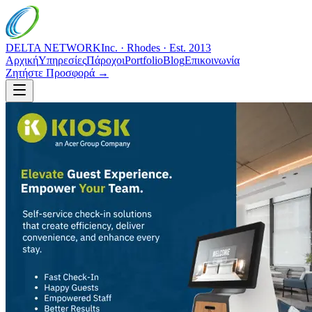
DELTA NETWORK
Inc. · Rhodes · Est. 2013
Αρχική
Υπηρεσίες
Πάροχοι
Portfolio
Blog
Επικοινωνία
Ζητήστε Προσφορά →