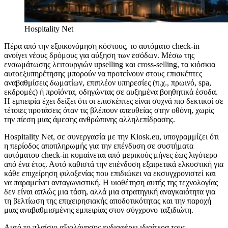
Hospitality Net
Πέρα από την εξοικονόμηση κόστους, το αυτόματο check-in
ανοίγει νέους δρόμους για αύξηση των εσόδων. Μέσω της
ενσωμάτωσης λειτουργιών upselling και cross-selling, τα κιόσκια
αυτοεξυπηρέτησης μπορούν να προτείνουν στους επισκέπτες
αναβαθμίσεις δωματίων, επιπλέον υπηρεσίες (π.χ., πρωινό, spa,
εκδρομές) ή προϊόντα, οδηγώντας σε αυξημένα βοηθητικά έσοδα.
Η εμπειρία έχει δείξει ότι οι επισκέπτες είναι συχνά πιο δεκτικοί σε
τέτοιες προτάσεις όταν τις βλέπουν απευθείας στην οθόνη, χωρίς
την πίεση μιας άμεσης ανθρώπινης αλληλεπίδρασης.
Hospitality Net, σε συνεργασία με την Kiosk.eu, υπογραμμίζει ότι
η περίοδος αποπληρωμής για την επένδυση σε συστήματα
αυτόματου check-in κυμαίνεται από μερικούς μήνες έως λιγότερο
από ένα έτος. Αυτό καθιστά την επένδυση εξαιρετικά ελκυστική για
κάθε επιχείρηση φιλοξενίας που επιδιώκει να εκσυγχρονιστεί και
να παραμείνει ανταγωνιστική. Η υιοθέτηση αυτής της τεχνολογίας
δεν είναι απλώς μια τάση, αλλά μια στρατηγική αναγκαιότητα για
τη βελτίωση της επιχειρησιακής αποδοτικότητας και την παροχή
μιας αναβαθμισμένης εμπειρίας στον σύγχρονο ταξιδιώτη.
Αυτό το πλαίσιο αξιολόγησης ενδιαφέρει ιδιαίτερα τους