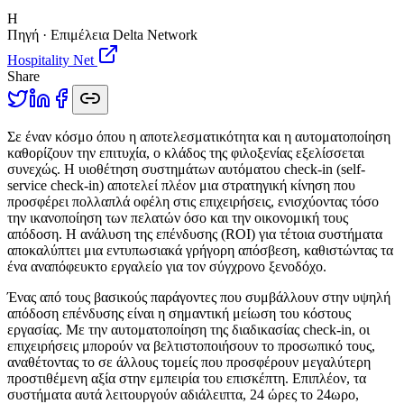
H
Πηγή · Επιμέλεια Delta Network
Hospitality Net
Share
Σ
ε έναν κόσμο όπου η αποτελεσματικότητα και η αυτοματοποίηση
καθορίζουν την επιτυχία, ο κλάδος της φιλοξενίας εξελίσσεται
συνεχώς. Η υιοθέτηση συστημάτων αυτόματου check-in (self-
service check-in) αποτελεί πλέον μια στρατηγική κίνηση που
προσφέρει πολλαπλά οφέλη στις επιχειρήσεις, ενισχύοντας τόσο
την ικανοποίηση των πελατών όσο και την οικονομική τους
απόδοση. Η ανάλυση της επένδυσης (ROI) για τέτοια συστήματα
αποκαλύπτει μια εντυπωσιακά γρήγορη απόσβεση, καθιστώντας τα
ένα αναπόφευκτο εργαλείο για τον σύγχρονο ξενοδόχο.
Ένας από τους βασικούς παράγοντες που συμβάλλουν στην υψηλή
απόδοση επένδυσης είναι η σημαντική μείωση του κόστους
εργασίας. Με την αυτοματοποίηση της διαδικασίας check-in, οι
επιχειρήσεις μπορούν να βελτιστοποιήσουν το προσωπικό τους,
αναθέτοντας το σε άλλους τομείς που προσφέρουν μεγαλύτερη
προστιθέμενη αξία στην εμπειρία του επισκέπτη. Επιπλέον, τα
συστήματα αυτά λειτουργούν αδιάλειπτα, 24 ώρες το 24ωρο,