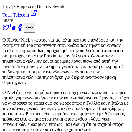
T
Πηγή · Επιμέλεια Delta Network
Total Telecom
Share
Ο
Xavier Niel, γνωστός για τις τολμηρές του επενδύσεις και την
ανατρεπτική του προσέγγιση στον κλάδο των τηλεπικοινωνιών
μέσω του ομίλου Iliad, προχώρησε στην πώληση του ποσοστού
συμμετοχής του στην Proximus, τον βελγικό κολοσσό των
τηλεπικοινωνιών. Αν και οι ακριβείς λόγοι πίσω από αυτή την
κίνηση δεν έχουν γίνει πλήρως γνωστοί, η απόφαση υπογραμμίζει
τη δυναμική φύση των επενδύσεων στον τομέα των
τηλεπικοινωνιών και την ανάγκη για διαρκή αναπροσαρμογή
στρατηγικών.
Ο Niel έχει ένα μακρύ ιστορικό επιτυχημένων -και κάποιες φορές
αμφιλεγόμενων- κινήσεων στην ευρωπαϊκή αγορά, έχοντας πετύχει
να ανατρέψει το status quo σε χώρες όπως η Γαλλία και η Ιταλία με
την εισαγωγή νέων, ανταγωνιστικών προσφορών. Η αποχώρησή
του από την Proximus θα μπορούσε να ερμηνευθεί με διάφορους
τρόπους: είτε ως μια στρατηγική αποεπένδυση λόγω νέων
επενδυτικών ευκαιριών, είτε ως μια ένδειξη ότι οι αρχικοί στόχοι
της επένδυσης έχουν επιτευχθεί ή έχουν αλλάξει.