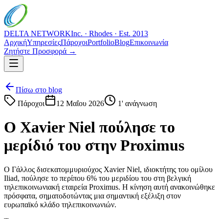
DELTA NETWORK
Inc. · Rhodes · Est. 2013
Αρχική
Υπηρεσίες
Πάροχοι
Portfolio
Blog
Επικοινωνία
Ζητήστε Προσφορά →
Πίσω στο blog
Πάροχοι
12 Μαΐου 2026
1
' ανάγνωση
Ο Xavier Niel πούλησε το
μερίδιό του στην Proximus
Ο Γάλλος δισεκατομμυριούχος Xavier Niel, ιδιοκτήτης του ομίλου
Iliad, πούλησε το περίπου 6% του μεριδίου του στη βελγική
τηλεπικοινωνιακή εταιρεία Proximus. Η κίνηση αυτή ανακοινώθηκε
πρόσφατα, σηματοδοτώντας μια σημαντική εξέλιξη στον
ευρωπαϊκό κλάδο τηλεπικοινωνιών.