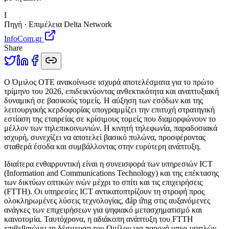
I
Πηγή · Επιμέλεια Delta Network
InfoCom.gr
Share
Ο
Όμιλος ΟΤΕ ανακοίνωσε ισχυρά αποτελέσματα για το πρώτο
τρίμηνο του 2026, επιδεικνύοντας ανθεκτικότητα και αναπτυξιακή
δυναμική σε βασικούς τομείς. Η αύξηση των εσόδων και της
λειτουργικής κερδοφορίας υπογραμμίζει την επιτυχή στρατηγική
εστίαση της εταιρείας σε κρίσιμους τομείς που διαμορφώνουν το
μέλλον των τηλεπικοινωνιών. Η κινητή τηλεφωνία, παραδοσιακά
ισχυρή, συνεχίζει να αποτελεί βασικό πυλώνα, προσφέροντας
σταθερά έσοδα και συμβάλλοντας στην ευρύτερη ανάπτυξη.
Ιδιαίτερα ενθαρρυντική είναι η συνεισφορά των υπηρεσιών ICT
(Information and Communications Technology) και της επέκτασης
των δικτύων οπτικών ινών μέχρι το σπίτι και τις επιχειρήσεις
(FTTH). Οι υπηρεσίες ICT αντικατοπτρίζουν τη στροφή προς
ολοκληρωμένες λύσεις τεχνολογίας, đáp ứng στις αυξανόμενες
ανάγκες των επιχειρήσεων για ψηφιακό μετασχηματισμό και
καινοτομία. Ταυτόχρονα, η αδιάκοπη ανάπτυξη του FTTH
επιβεβαιώνει τη δέσμευση του Ομίλου για παροχή υπερ-υψηλών