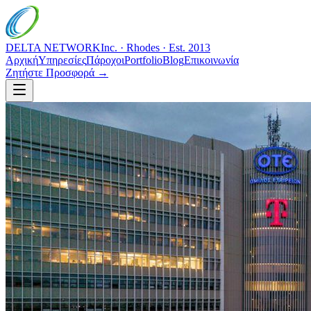
DELTA NETWORK
Inc. · Rhodes · Est. 2013
Αρχική
Υπηρεσίες
Πάροχοι
Portfolio
Blog
Επικοινωνία
Ζητήστε Προσφορά →