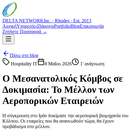
DELTA NETWORK
Inc. · Rhodes · Est. 2013
Αρχική
Υπηρεσίες
Πάροχοι
Portfolio
Blog
Επικοινωνία
Ζητήστε Προσφορά →
Πίσω στο blog
Hospitality IT
8 Μαΐου 2026
1
' ανάγνωση
Ο Μεσανατολικός Κόμβος σε
Δοκιμασία: Το Μέλλον των
Αεροπορικών Εταιρειών
Η σύγκρουση στο Ιράν δοκίμασε την αεροπορική βιομηχανία του
Κόλπου. Οι εταιρείες που θα ανανεωθούν τώρα, θα έχουν
προβάδισμα στο μέλλον.