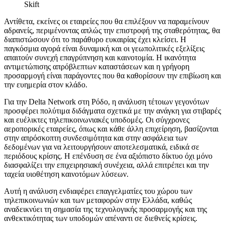
Skift
Αντίθετα, εκείνες οι εταιρείες που θα επιλέξουν να παραμείνουν
αδρανείς, περιμένοντας απλώς την επιστροφή της σταθερότητας, θα
διαπιστώσουν ότι το παράθυρο ευκαιρίας έχει κλείσει. Η
παγκόσμια αγορά είναι δυναμική και οι γεωπολιτικές εξελίξεις
απαιτούν συνεχή επαγρύπνηση και καινοτομία. Η ικανότητα
αντιμετώπισης απρόβλεπτων καταστάσεων και η γρήγορη
προσαρμογή είναι παράγοντες που θα καθορίσουν την επιβίωση και
την ευημερία στον κλάδο.
Για την Delta Network στη Ρόδο, η ανάλυση τέτοιων γεγονότων
προσφέρει πολύτιμα διδάγματα σχετικά με την ανάγκη για στιβαρές
και ευέλικτες τηλεπικοινωνιακές υποδομές. Οι σύγχρονες
αεροπορικές εταιρείες, όπως και κάθε άλλη επιχείρηση, βασίζονται
στην απρόσκοπτη συνδεσιμότητα και στην ασφάλεια των
δεδομένων για να λειτουργήσουν αποτελεσματικά, ειδικά σε
περιόδους κρίσης. Η επένδυση σε ένα αξιόπιστο δίκτυο όχι μόνο
διασφαλίζει την επιχειρησιακή συνέχεια, αλλά επιτρέπει και την
ταχεία υιοθέτηση καινοτόμων λύσεων.
Αυτή η ανάλυση ενδιαφέρει επαγγελματίες του χώρου των
τηλεπικοινωνιών και των μεταφορών στην Ελλάδα, καθώς
αναδεικνύει τη σημασία της τεχνολογικής προσαρμογής και της
ανθεκτικότητας των υποδομών απέναντι σε διεθνείς κρίσεις.