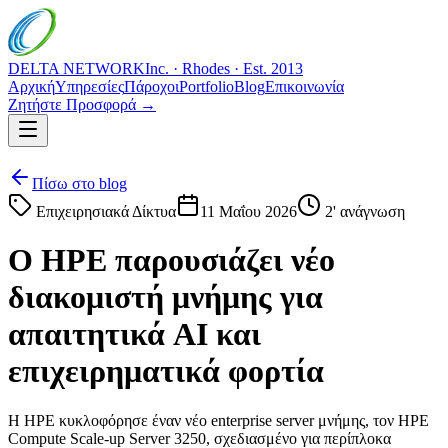
DELTA NETWORK
Inc. · Rhodes · Est. 2013
Αρχική
Υπηρεσίες
Πάροχοι
Portfolio
Blog
Επικοινωνία
Ζητήστε Προσφορά →
Πίσω στο blog
Επιχειρησιακά Δίκτυα
11 Μαΐου 2026
2
' ανάγνωση
Ο HPE παρουσιάζει νέο
διακομιστή μνήμης για
απαιτητικά AI και
επιχειρηματικά φορτία
Η HPE κυκλοφόρησε έναν νέο enterprise server μνήμης, τον HPE
Compute Scale-up Server 3250, σχεδιασμένο για περίπλοκα