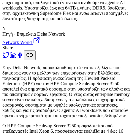
επιχειρηματικά, υπολογιστικά έντονα και αναδυόμενα agentic AI
workloads. Υποστηρίζει έως και 64TB μνήμης DDR5, βασίζεται
στην αρχιτεκτονική Superdome Flex και ενσωματώνει προηγμένες
δυνατότητες διαχείρισης και ασφάλειας.
N
Πηγή · Επιμέλεια Delta Network
Network World
Share
Σ
την Delta Network, παρακολουθούμε στενά τις εξελίξεις που
διαμορφώνουν το μέλλον των επιχειρήσεων στην Ελλάδα και
παγκοσμίως. Η πρόσφατη ανακοίνωση της Hewlett Packard
Enterprise (HPE) για τον HPE Compute Scale-up Server 3250
αποτελεί ένα σημαντικό ορόσημο στην υποστήριξη των ολοένα και
πιο απαιτητικών φόρτων εργασίας. Ο νέος αυτός enterprise memory
server είναι ειδικά σχεδιασμένος για πολύπλοκες επιχειρηματικές
εφαρμογές, συστήματα με υψηλές υπολογιστικές απαιτήσεις,
καθώς και για τις αναδυόμενες agentic AI workloads που απαιτούν
πρωτοφανή χωρητικότητα και ταχύτητα επεξεργασίας δεδομένων.
Ο HPE Compute Scale-up Server 3250 τροφοδοτείται από
επεξεργαστές Intel Xeon 6, προσφέροντας ευελιξία με 4 έως 16