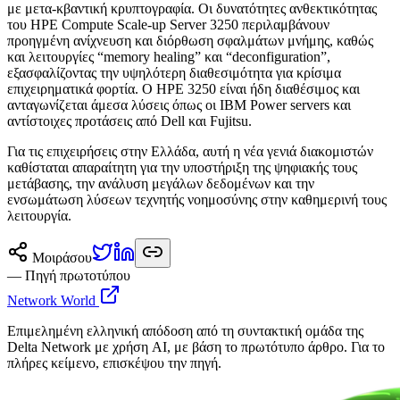
με μετα-κβαντική κρυπτογραφία. Οι δυνατότητες ανθεκτικότητας
του HPE Compute Scale-up Server 3250 περιλαμβάνουν
προηγμένη ανίχνευση και διόρθωση σφαλμάτων μνήμης, καθώς
και λειτουργίες “memory healing” και “deconfiguration”,
εξασφαλίζοντας την υψηλότερη διαθεσιμότητα για κρίσιμα
επιχειρηματικά φορτία. Ο HPE 3250 είναι ήδη διαθέσιμος και
ανταγωνίζεται άμεσα λύσεις όπως οι IBM Power servers και
αντίστοιχες προτάσεις από Dell και Fujitsu.
Για τις επιχειρήσεις στην Ελλάδα, αυτή η νέα γενιά διακομιστών
καθίσταται απαραίτητη για την υποστήριξη της ψηφιακής τους
μετάβασης, την ανάλυση μεγάλων δεδομένων και την
ενσωμάτωση λύσεων τεχνητής νοημοσύνης στην καθημερινή τους
λειτουργία.
Μοιράσου
— Πηγή πρωτοτύπου
Network World
Επιμελημένη ελληνική απόδοση από τη συντακτική ομάδα της
Delta Network με χρήση AI, με βάση το πρωτότυπο άρθρο. Για το
πλήρες κείμενο, επισκέψου την πηγή.