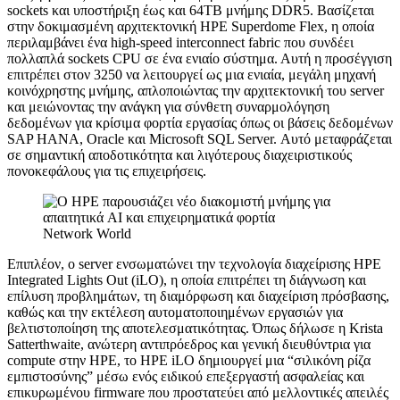
sockets και υποστήριξη έως και 64TB μνήμης DDR5. Βασίζεται
στην δοκιμασμένη αρχιτεκτονική HPE Superdome Flex, η οποία
περιλαμβάνει ένα high-speed interconnect fabric που συνδέει
πολλαπλά sockets CPU σε ένα ενιαίο σύστημα. Αυτή η προσέγγιση
επιτρέπει στον 3250 να λειτουργεί ως μια ενιαία, μεγάλη μηχανή
κοινόχρηστης μνήμης, απλοποιώντας την αρχιτεκτονική του server
και μειώνοντας την ανάγκη για σύνθετη συναρμολόγηση
δεδομένων για κρίσιμα φορτία εργασίας όπως οι βάσεις δεδομένων
SAP HANA, Oracle και Microsoft SQL Server. Αυτό μεταφράζεται
σε σημαντική αποδοτικότητα και λιγότερους διαχειριστικούς
πονοκεφάλους για τις επιχειρήσεις.
Network World
Επιπλέον, ο server ενσωματώνει την τεχνολογία διαχείρισης HPE
Integrated Lights Out (iLO), η οποία επιτρέπει τη διάγνωση και
επίλυση προβλημάτων, τη διαμόρφωση και διαχείριση πρόσβασης,
καθώς και την εκτέλεση αυτοματοποιημένων εργασιών για
βελτιστοποίηση της αποτελεσματικότητας. Όπως δήλωσε η Krista
Satterthwaite, ανώτερη αντιπρόεδρος και γενική διευθύντρια για
compute στην HPE, το HPE iLO δημιουργεί μια “σιλικόνη ρίζα
εμπιστοσύνης” μέσω ενός ειδικού επεξεργαστή ασφαλείας και
επικυρωμένου firmware που προστατεύει από μελλοντικές απειλές