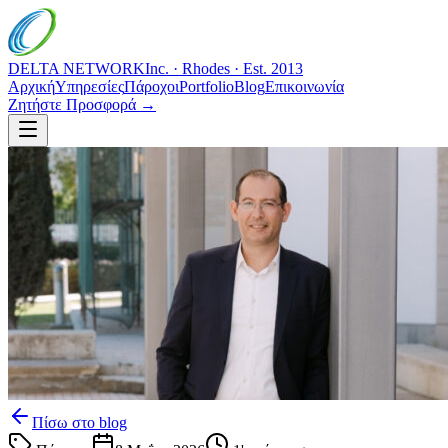
DELTA NETWORK
Inc. · Rhodes · Est. 2013
Αρχική
Υπηρεσίες
Πάροχοι
Portfolio
Blog
Επικοινωνία
Ζητήστε Προσφορά →
Πίσω στο blog