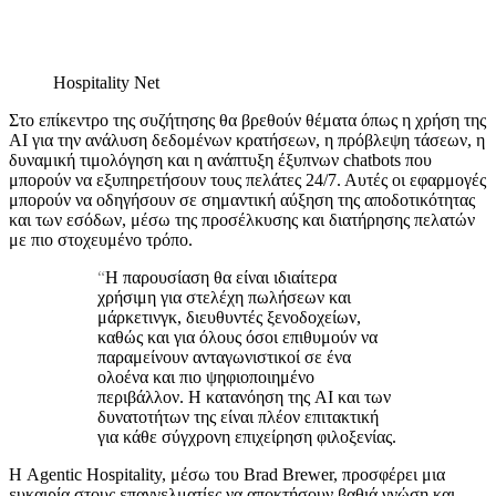
Hospitality Net
Στο επίκεντρο της συζήτησης θα βρεθούν θέματα όπως η χρήση της
AI για την ανάλυση δεδομένων κρατήσεων, η πρόβλεψη τάσεων, η
δυναμική τιμολόγηση και η ανάπτυξη έξυπνων chatbots που
μπορούν να εξυπηρετήσουν τους πελάτες 24/7. Αυτές οι εφαρμογές
μπορούν να οδηγήσουν σε σημαντική αύξηση της αποδοτικότητας
και των εσόδων, μέσω της προσέλκυσης και διατήρησης πελατών
με πιο στοχευμένο τρόπο.
“
Η παρουσίαση θα είναι ιδιαίτερα
χρήσιμη για στελέχη πωλήσεων και
μάρκετινγκ, διευθυντές ξενοδοχείων,
καθώς και για όλους όσοι επιθυμούν να
παραμείνουν ανταγωνιστικοί σε ένα
ολοένα και πιο ψηφιοποιημένο
περιβάλλον. Η κατανόηση της AI και των
δυνατοτήτων της είναι πλέον επιτακτική
για κάθε σύγχρονη επιχείρηση φιλοξενίας.
Η Agentic Hospitality, μέσω του Brad Brewer, προσφέρει μια
ευκαιρία στους επαγγελματίες να αποκτήσουν βαθιά γνώση και