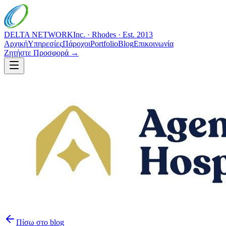
DELTA NETWORK
Inc. · Rhodes · Est. 2013
Αρχική
Υπηρεσίες
Πάροχοι
Portfolio
Blog
Επικοινωνία
Ζητήστε Προσφορά →
Πίσω στο blog