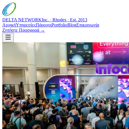
DELTA NETWORK
Inc. · Rhodes · Est. 2013
Αρχική
Υπηρεσίες
Πάροχοι
Portfolio
Blog
Επικοινωνία
Ζητήστε Προσφορά →