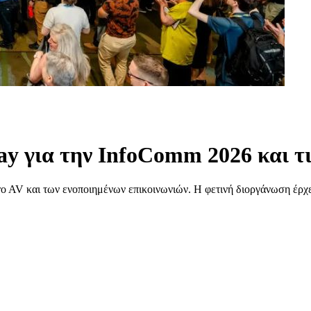
y για την InfoComm 2026 και τις
ro AV και των ενοποιημένων επικοινωνιών. Η φετινή διοργάνωση έρχε