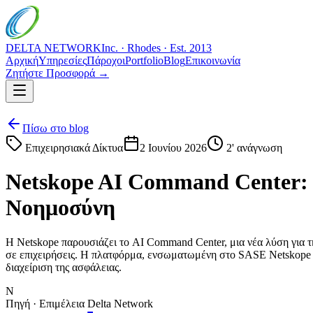
DELTA NETWORK
Inc. · Rhodes · Est. 2013
Αρχική
Υπηρεσίες
Πάροχοι
Portfolio
Blog
Επικοινωνία
Ζητήστε Προσφορά →
Πίσω στο blog
Επιχειρησιακά Δίκτυα
2 Ιουνίου 2026
2
' ανάγνωση
Netskope AI Command Center: 
Νοημοσύνη
Η Netskope παρουσιάζει το AI Command Center, μια νέα λύση για 
σε επιχειρήσεις. Η πλατφόρμα, ενσωματωμένη στο SASE Netskope O
διαχείριση της ασφάλειας.
N
Πηγή · Επιμέλεια Delta Network