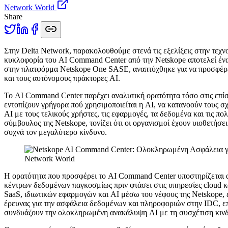
Network World
Share
Σ
την Delta Network, παρακολουθούμε στενά τις εξελίξεις στην τεχ
κυκλοφορία του AI Command Center από την Netskope αποτελεί ένα
στην πλατφόρμα Netskope One SASE, αναπτύχθηκε για να προσφέρει
και τους αυτόνομους πράκτορες AI.
Το AI Command Center παρέχει αναλυτική ορατότητα τόσο στις επίση
εντοπίζουν γρήγορα πού χρησιμοποιείται η AI, να κατανοούν τους σ
AI με τους τελικούς χρήστες, τις εφαρμογές, τα δεδομένα και τις π
σύμβουλος της Netskope, τονίζει ότι οι οργανισμοί έχουν υιοθετήσ
συχνά τον μεγαλύτερο κίνδυνο.
Network World
Η ορατότητα που προσφέρει το AI Command Center υποστηρίζεται α
κέντρων δεδομένων παγκοσμίως πριν φτάσει στις υπηρεσίες cloud κ
SaaS, ιδιωτικών εφαρμογών και AI μέσω του νέφους της Netskope, ε
έρευνας για την ασφάλεια δεδομένων και πληροφοριών στην IDC, επι
συνδυάζουν την ολοκληρωμένη ανακάλυψη AI με τη συσχέτιση κινδύν