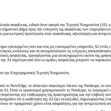
νολογία ασφάλειας, ειδικά όσον αφορά την Τεχνητή Νοημοσύνη (AI), 
 σημαντικό βήμα προς την ενίσχυση της ασφάλειας των επιχειρήσεων
 μια κεντρική προσέγγιση στην ανακάλυψη, αξιολόγηση και αντιμετώ
μα εγκεκριμένες όσο και στις μη εγκεκριμένες υπηρεσίες AI εντός ε
χετικούς κινδύνους και να αυτοματοποιούν τις ενέργειες αποκατάστασ
ολιτικές ασφαλείας, προσφέροντας μια ολοκληρωμένη εικόνα της χρήση
ει την AI ταχύτερα από όσο οι ομάδες ασφαλείας μπορούν να παρακολ
πό το NewEdge, το ιδιόκτητο παγκόσμιο δίκτυο της Netskope, το οπ
αι AI. Όταν οι οργανισμοί χρησιμοποιούν το Netskope, το λογισμικό
πιτρέποντας την επιθεώρηση της δραστηριότητας και την επιβολή πολι
σημαίνει ότι η υιοθέτηση της AI έχει εκτοξευθεί, δημιουργώντας ένα
ου σε πραγματικό χρόνο είναι απαραίτητες για την αντιμετώπιση απ