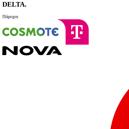
DELTA
.
Πάροχοι