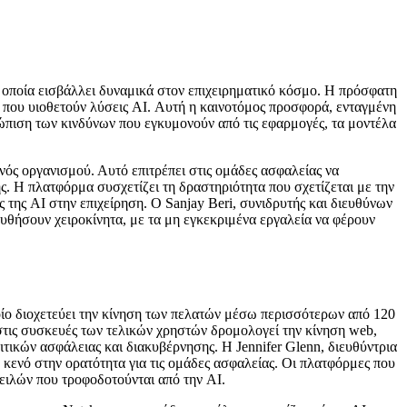
η οποία εισβάλλει δυναμικά στον επιχειρηματικό κόσμο. Η πρόσφατη
 που υιοθετούν λύσεις AI. Αυτή η καινοτόμος προσφορά, ενταγμένη
πιση των κινδύνων που εγκυμονούν από τις εφαρμογές, τα μοντέλα
νός οργανισμού. Αυτό επιτρέπει στις ομάδες ασφαλείας να
ης. Η πλατφόρμα συσχετίζει τη δραστηριότητα που σχετίζεται με την
ς της AI στην επιχείρηση. Ο Sanjay Beri, συνιδρυτής και διευθύνων
ουθήσουν χειροκίνητα, με τα μη εγκεκριμένα εργαλεία να φέρουν
οίο διοχετεύει την κίνηση των πελατών μέσω περισσότερων από 120
 στις συσκευές των τελικών χρηστών δρομολογεί την κίνηση web,
τικών ασφάλειας και διακυβέρνησης. Η Jennifer Glenn, διευθύντρια
 κενό στην ορατότητα για τις ομάδες ασφαλείας. Οι πλατφόρμες που
ειλών που τροφοδοτούνται από την AI.