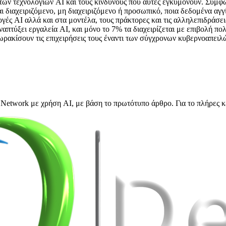
των τεχνολογιών AI και τους κινδύνους που αυτές εγκυμονούν. Σύμφω
αι διαχειριζόμενο, μη διαχειριζόμενο ή προσωπικό, ποια δεδομένα αγγί
μογές AI αλλά και στα μοντέλα, τους πράκτορες και τις αλληλεπιδράσ
πτύξει εργαλεία AI, και μόνο το 7% τα διαχειρίζεται με επιβολή πολ
ωρακίσουν τις επιχειρήσεις τους έναντι των σύγχρονων κυβερνοαπειλ
Network με χρήση AI, με βάση το πρωτότυπο άρθρο. Για το πλήρες κ