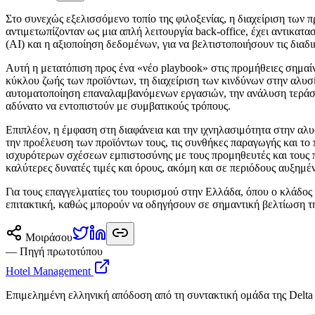
Σ
το συνεχώς εξελισσόμενο τοπίο της φιλοξενίας, η διαχείριση των 
αντιμετωπίζονταν ως μια απλή λειτουργία back-office, έχει αντικατ
(AI) και η αξιοποίηση δεδομένων, για να βελτιστοποιήσουν τις διαδι
Αυτή η μετατόπιση προς ένα «νέο playbook» στις προμήθειες σημαίν
κύκλου ζωής των προϊόντων, τη διαχείριση των κινδύνων στην αλυ
αυτοματοποίηση επαναλαμβανόμενων εργασιών, την ανάλυση τεράστ
αδύνατο να εντοπιστούν με συμβατικούς τρόπους.
Επιπλέον, η έμφαση στη διαφάνεια και την ιχνηλασιμότητα στην αλυ
την προέλευση των προϊόντων τους, τις συνθήκες παραγωγής και το 
ισχυρότερων σχέσεων εμπιστοσύνης με τους προμηθευτές και τους πε
καλύτερες δυνατές τιμές και όρους, ακόμη και σε περιόδους αυξημέν
Για τους επαγγελματίες του τουρισμού στην Ελλάδα, όπου ο κλάδος 
επιτακτική, καθώς μπορούν να οδηγήσουν σε σημαντική βελτίωση τ
Μοιράσου
— Πηγή πρωτοτύπου
Hotel Management
Επιμελημένη ελληνική απόδοση από τη συντακτική ομάδα της Delta 