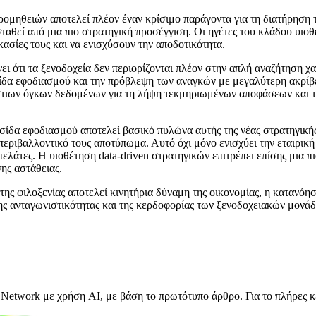
προμηθειών αποτελεί πλέον έναν κρίσιμο παράγοντα για τη διατήρηση
ασταθεί από μια πιο στρατηγική προσέγγιση. Οι ηγέτες του κλάδου υι
κασίες τους και να ενισχύσουν την αποδοτικότητα.
ει ότι τα ξενοδοχεία δεν περιορίζονται πλέον στην απλή αναζήτηση 
σίδα εφοδιασμού και την πρόβλεψη των αναγκών με μεγαλύτερη ακρίβ
ιων όγκων δεδομένων για τη λήψη τεκμηριωμένων αποφάσεων και τη
σίδα εφοδιασμού αποτελεί βασικό πυλώνα αυτής της νέας στρατηγικής
περιβαλλοντικό τους αποτύπωμα. Αυτό όχι μόνο ενισχύει την εταιρικ
λάτες. Η υιοθέτηση data-driven στρατηγικών επιτρέπει επίσης μια πι
ης αστάθειας.
της φιλοξενίας αποτελεί κινητήρια δύναμη της οικονομίας, η κατανό
ης ανταγωνιστικότητας και της κερδοφορίας των ξενοδοχειακών μονά
Network με χρήση AI, με βάση το πρωτότυπο άρθρο. Για το πλήρες κ