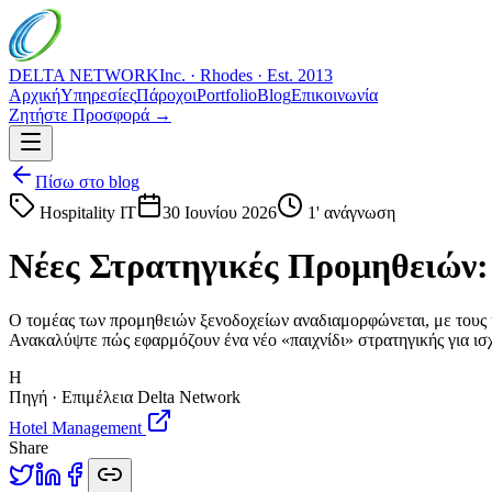
DELTA NETWORK
Inc. · Rhodes · Est. 2013
Αρχική
Υπηρεσίες
Πάροχοι
Portfolio
Blog
Επικοινωνία
Ζητήστε Προσφορά →
Πίσω στο blog
Hospitality IT
30 Ιουνίου 2026
1
' ανάγνωση
Νέες Στρατηγικές Προμηθειών:
Ο τομέας των προμηθειών ξενοδοχείων αναδιαμορφώνεται, με τους η
Ανακαλύψτε πώς εφαρμόζουν ένα νέο «παιχνίδι» στρατηγικής για ι
H
Πηγή · Επιμέλεια Delta Network
Hotel Management
Share