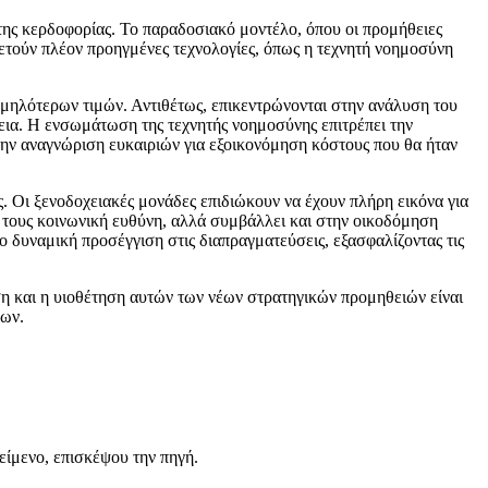
 της κερδοφορίας. Το παραδοσιακό μοντέλο, όπου οι προμήθειες
οθετούν πλέον προηγμένες τεχνολογίες, όπως η τεχνητή νοημοσύνη
χαμηλότερων τιμών. Αντιθέτως, επικεντρώνονται στην ανάλυση του
εια. Η ενσωμάτωση της τεχνητής νοημοσύνης επιτρέπει την
ν αναγνώριση ευκαιριών για εξοικονόμηση κόστους που θα ήταν
. Οι ξενοδοχειακές μονάδες επιδιώκουν να έχουν πλήρη εικόνα για
ή τους κοινωνική ευθύνη, αλλά συμβάλλει και στην οικοδόμηση
ο δυναμική προσέγγιση στις διαπραγματεύσεις, εξασφαλίζοντας τις
ηση και η υιοθέτηση αυτών των νέων στρατηγικών προμηθειών είναι
δων.
είμενο, επισκέψου την πηγή.