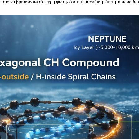
αν να βρίσκονται σε υγρή φάση. Αυτή η μοναδική ιδιότητα αποδίδετα