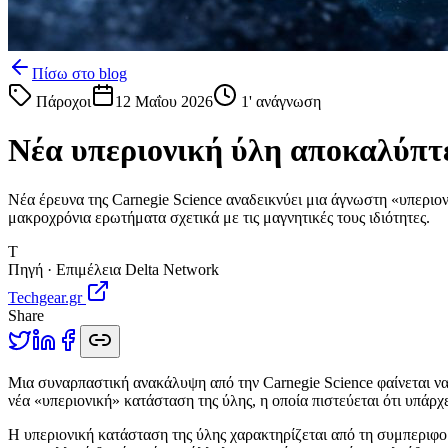
Πίσω στο blog
Πάροχοι
12 Μαΐου 2026
1
' ανάγνωση
Νέα υπεριονική ύλη αποκαλύπτ
Νέα έρευνα της Carnegie Science αναδεικνύει μια άγνωστη «υπερι
μακροχρόνια ερωτήματα σχετικά με τις μαγνητικές τους ιδιότητες.
T
Πηγή · Επιμέλεια Delta Network
Techgear.gr
Share
Μ
ια συναρπαστική ανακάλυψη από την Carnegie Science φαίνεται ν
νέα «υπεριονική» κατάσταση της ύλης, η οποία πιστεύεται ότι υπά
Η υπεριονική κατάσταση της ύλης χαρακτηρίζεται από τη συμπεριφορ