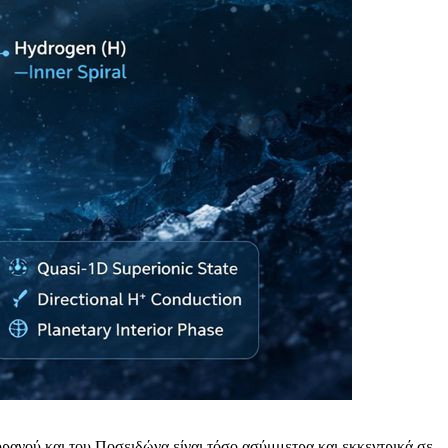
υρανού και του Ποσειδώνα είναι τόσο ασύμμετρα και εκκεντρικά σε