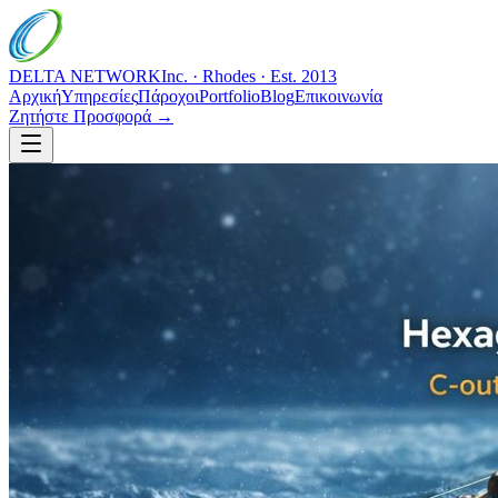
DELTA NETWORK
Inc. · Rhodes · Est. 2013
Αρχική
Υπηρεσίες
Πάροχοι
Portfolio
Blog
Επικοινωνία
Ζητήστε Προσφορά →