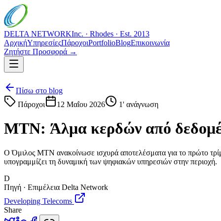
DELTA NETWORK
Inc. · Rhodes · Est. 2013
Αρχική
Υπηρεσίες
Πάροχοι
Portfolio
Blog
Επικοινωνία
Ζητήστε Προσφορά →
Πίσω στο blog
Πάροχοι
12 Μαΐου 2026
1
' ανάγνωση
MTN: Άλμα κερδών από δεδομέν
Ο Όμιλος MTN ανακοίνωσε ισχυρά αποτελέσματα για το πρώτο τρίμη
υπογραμμίζει τη δυναμική των ψηφιακών υπηρεσιών στην περιοχή.
D
Πηγή · Επιμέλεια Delta Network
Developing Telecoms
Share