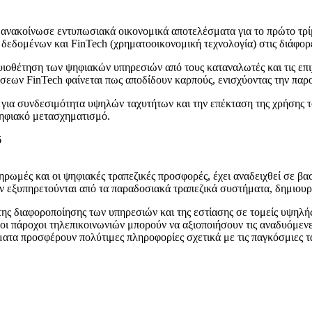
νακοίνωσε εντυπωσιακά οικονομικά αποτελέσματα για το πρώτο τρίμ
δεδομένων και FinTech (χρηματοοικονομική τεχνολογία) στις διάφορε
ιοθέτηση των ψηφιακών υπηρεσιών από τους καταναλωτές και τις επι
εων FinTech φαίνεται πως αποδίδουν καρπούς, ενισχύοντας την παρο
ια συνδεσιμότητα υψηλών ταχυτήτων και την επέκταση της χρήσης τ
 ψηφιακό μετασχηματισμό.
ηρωμές και οι ψηφιακές τραπεζικές προσφορές, έχει αναδειχθεί σε β
 εξυπηρετούνται από τα παραδοσιακά τραπεζικά συστήματα, δημιουργ
ς διαφοροποίησης των υπηρεσιών και της εστίασης σε τομείς υψηλής
ς οι πάροχοι τηλεπικοινωνιών μπορούν να αξιοποιήσουν τις αναδυόμεν
ατα προσφέρουν πολύτιμες πληροφορίες σχετικά με τις παγκόσμιες τάσ