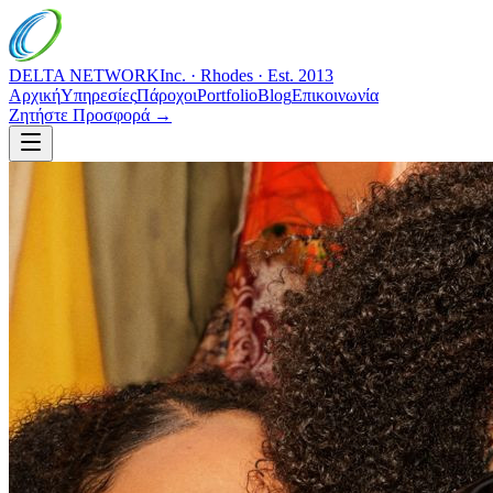
DELTA NETWORK
Inc. · Rhodes · Est. 2013
Αρχική
Υπηρεσίες
Πάροχοι
Portfolio
Blog
Επικοινωνία
Ζητήστε Προσφορά →