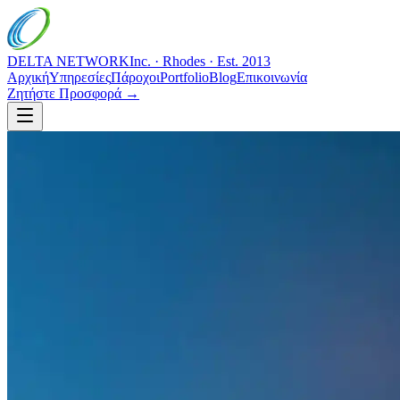
DELTA NETWORK
Inc. · Rhodes · Est. 2013
Αρχική
Υπηρεσίες
Πάροχοι
Portfolio
Blog
Επικοινωνία
Ζητήστε Προσφορά →