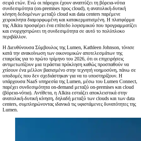
σειρά ετών. Ενώ οι πάροχοι έχουν αναπτύξει τη βόρεια-νότια
συνδεσιμότητα (on-premises προς cloud), η ανατολική-δυτική
κίνηση δεδομένων μεταξύ cloud και data centers παρέμενε
χειροκίνητα διαμορφωμένη και κατακερματισμένη. Η πλατφόρμα
της Alkira προσφέρει ένα επίπεδο λογισμικού που προγραμματίζει
και ενορχηστρώνει τη συνδεσιμότητα σε αυτό το πολύπλοκο
περιβάλλον.
Η Διευθύνουσα Σύμβουλος της Lumen, Kathleen Johnson, τόνισε
κατά την ανακοίνωση των οικονομικών αποτελεσμάτων της
εταιρείας για το πρώτο τρίμηνο του 2026, ότι οι επιχειρήσεις
αντιμετωπίζουν μια τεράστια πρόκληση καθώς προσπαθούν να
χτίσουν ένα μέλλον βασισμένο στην τεχνητή νοημοσύνη, πάνω σε
υποδομές που δεν σχεδιάστηκαν για να το υποστηρίξουν. Η
υπάρχουσα NaaS υπηρεσία της Lumen, μέσω του Lumen Connect,
παρέχει συνδεσιμότητα on-demand μεταξύ on-premises και cloud
(βόρεια-νότια). Αντίθετα, η Alkira εστιάζει αποκλειστικά στην
ανατολική-δυτική κίνηση, δηλαδή μεταξύ των clouds και των data
centers, συμπληρώνοντας ιδανικά τις υφιστάμενες δυνατότητες της
Lumen.