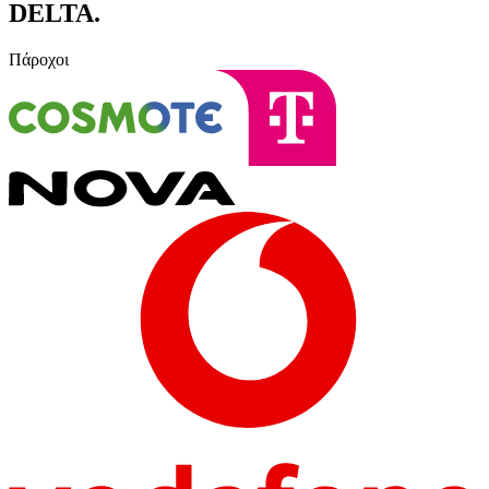
DELTA
.
Πάροχοι