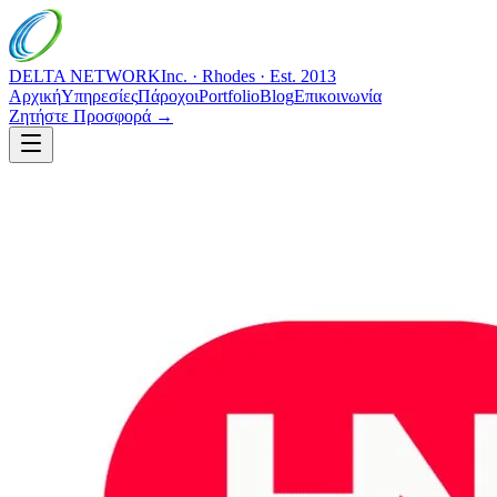
DELTA NETWORK
Inc. · Rhodes · Est. 2013
Αρχική
Υπηρεσίες
Πάροχοι
Portfolio
Blog
Επικοινωνία
Ζητήστε Προσφορά →