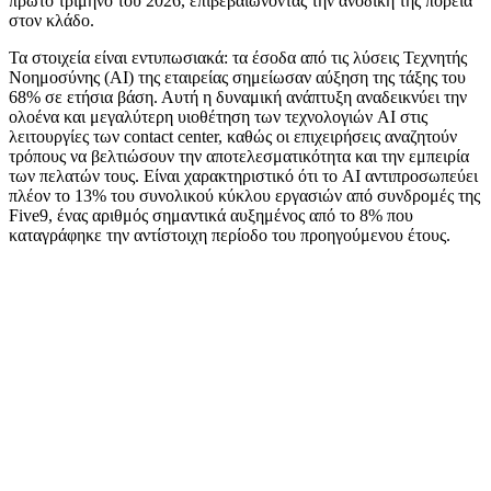
πρώτο τρίμηνο του 2026, επιβεβαιώνοντας την ανοδική της πορεία
στον κλάδο.
Τα στοιχεία είναι εντυπωσιακά: τα έσοδα από τις λύσεις Τεχνητής
Νοημοσύνης (AI) της εταιρείας σημείωσαν αύξηση της τάξης του
68% σε ετήσια βάση. Αυτή η δυναμική ανάπτυξη αναδεικνύει την
ολοένα και μεγαλύτερη υιοθέτηση των τεχνολογιών AI στις
λειτουργίες των contact center, καθώς οι επιχειρήσεις αναζητούν
τρόπους να βελτιώσουν την αποτελεσματικότητα και την εμπειρία
των πελατών τους. Είναι χαρακτηριστικό ότι το AI αντιπροσωπεύει
πλέον το 13% του συνολικού κύκλου εργασιών από συνδρομές της
Five9, ένας αριθμός σημαντικά αυξημένος από το 8% που
καταγράφηκε την αντίστοιχη περίοδο του προηγούμενου έτους.