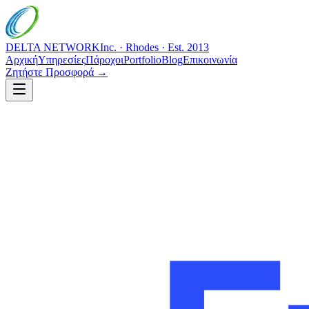
DELTA NETWORK
Inc. · Rhodes · Est. 2013
Αρχική
Υπηρεσίες
Πάροχοι
Portfolio
Blog
Επικοινωνία
Ζητήστε Προσφορά →