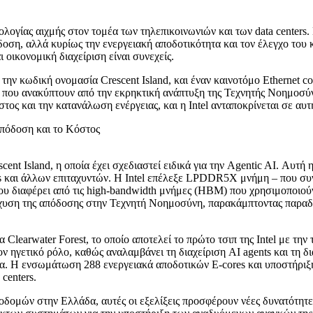
λογίας αιχμής στον τομέα των τηλεπικοινωνιών και των data centers
δοση, αλλά κυρίως την ενεργειακή αποδοτικότητα και τον έλεγχο του 
 οικονομική διαχείριση είναι συνεχείς.
ν κωδική ονομασία Crescent Island, και έναν καινοτόμο Ethernet contro
α που ανακύπτουν από την εκρηκτική ανάπτυξη της Τεχνητής Νοημοσύ
όστος και την κατανάλωση ενέργειας, και η Intel ανταποκρίνεται σε α
cent Island, η οποία έχει σχεδιαστεί ειδικά για την Agentic AI. Αυτ
s και άλλων επιταχυντών. Η Intel επέλεξε LPDDR5X μνήμη – που συ
 που διαφέρει από τις high-bandwidth μνήμες (HBM) που χρησιμοποιο
ίσχυση της απόδοσης στην Τεχνητή Νοημοσύνη, παρακάμπτοντας παραδο
Clearwater Forest, το οποίο αποτελεί το πρώτο τσιπ της Intel με τ
ν ηγετικό ρόλο, καθώς αναλαμβάνει τη διαχείριση AI agents και τη δ
. Η ενσωμάτωση 288 ενεργειακά αποδοτικών E-cores και υποστήριξη
centers.
ποδομών στην Ελλάδα, αυτές οι εξελίξεις προσφέρουν νέες δυνατότητ