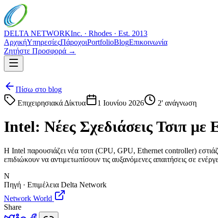
DELTA NETWORK
Inc. · Rhodes · Est. 2013
Αρχική
Υπηρεσίες
Πάροχοι
Portfolio
Blog
Επικοινωνία
Ζητήστε Προσφορά →
Πίσω στο blog
Επιχειρησιακά Δίκτυα
1 Ιουνίου 2026
2
' ανάγνωση
Intel: Νέες Σχεδιάσεις Τσιπ με
Η Intel παρουσιάζει νέα τσιπ (CPU, GPU, Ethernet controller) εστ
επιδιώκουν να αντιμετωπίσουν τις αυξανόμενες απαιτήσεις σε ενέργ
N
Πηγή · Επιμέλεια Delta Network
Network World
Share