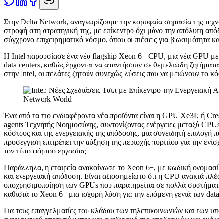
Σ
την Delta Network, αναγνωρίζουμε την κορυφαία σημασία της τεχνο
στροφή στη στρατηγική της, με επίκεντρο όχι μόνο την απόλυτη από
σύγχρονο επιχειρηματικό κόσμο, όπου οι πιέσεις για βιωσιμότητα και
Η Intel παρουσίασε ένα νέο flagship Xeon 6+ CPU, μια νέα GPU με τη
data centers, καθώς έρχονται να απαντήσουν σε θεμελιώδη ζητήματ
στην Intel, οι πελάτες ζητούν συνεχώς λύσεις που να μειώνουν το κ
Network World
Ένα από τα πιο ενδιαφέροντα νέα προϊόντα είναι η GPU Xe3P, ή Cres
agents Τεχνητής Νοημοσύνης, συντονίζοντας ενέργειες μεταξύ CPU
κόστους και της ενεργειακής της απόδοσης, μια συνειδητή επιλογή
προσέγγιση επιτρέπει την αύξηση της περιοχής πυριτίου για την εν
τον τύπο φόρτου εργασίας.
Παράλληλα, η εταιρεία ανακοίνωσε το Xeon 6+, με κωδική ονομασία 
και ενεργειακή απόδοση. Είναι αξιοσημείωτο ότι η CPU ανακτά πλέο
υποχρησιμοποίηση των GPUs που παρατηρείται σε πολλά συστήματα
καθιστά το Xeon 6+ μια ισχυρή λύση για την επόμενη γενιά των data 
Για τους επαγγελματίες του κλάδου των τηλεπικοινωνιών και των υ