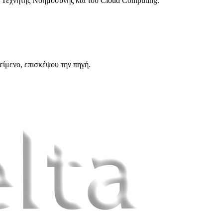
ς Τεχνητής Νοημοσύνης και του Cloud Computing.
είμενο, επισκέψου την πηγή.