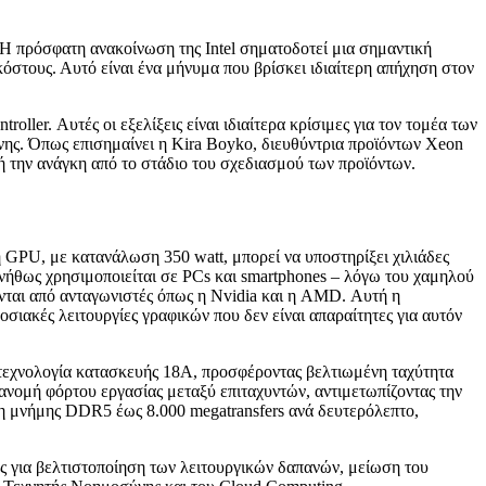
. Η πρόσφατη ανακοίνωση της Intel σηματοδοτεί μια σημαντική
κόστους. Αυτό είναι ένα μήνυμα που βρίσκει ιδιαίτερη απήχηση στον
ller. Αυτές οι εξελίξεις είναι ιδιαίτερα κρίσιμες για τον τομέα των
νης. Όπως επισημαίνει η Kira Boyko, διευθύντρια προϊόντων Xeon
υτή την ανάγκη από το στάδιο του σχεδιασμού των προϊόντων.
ή η GPU, με κατανάλωση 350 watt, μπορεί να υποστηρίξει χιλιάδες
νήθως χρησιμοποιείται σε PCs και smartphones – λόγω του χαμηλού
ύνται από ανταγωνιστές όπως η Nvidia και η AMD. Αυτή η
σιακές λειτουργίες γραφικών που δεν είναι απαραίτητες για αυτόν
ην τεχνολογία κατασκευής 18A, προσφέροντας βελτιωμένη ταχύτητα
ιανομή φόρτου εργασίας μεταξύ επιταχυντών, αντιμετωπίζοντας την
 μνήμης DDR5 έως 8.000 megatransfers ανά δευτερόλεπτο,
ες για βελτιστοποίηση των λειτουργικών δαπανών, μείωση του