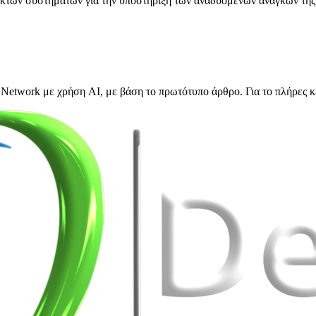
λικτων συστημάτων για την υποστήριξη των αναδυόμενων αναγκών τη
Network με χρήση AI, με βάση το πρωτότυπο άρθρο. Για το πλήρες κ