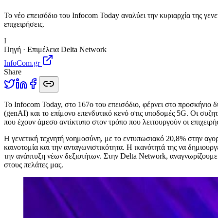
Το νέο επεισόδιο του Infocom Today αναλύει την κυριαρχία της γενε
επιχειρήσεις.
I
Πηγή · Επιμέλεια Delta Network
InfoCom.gr
Share
Τ
ο Infocom Today, στο 167ο του επεισόδιο, φέρνει στο προσκήνιο δ
(genAI) και το επίμονο επενδυτικό κενό στις υποδομές 5G. Οι συζη
που έχουν άμεσο αντίκτυπο στον τρόπο που λειτουργούν οι επιχειρήσ
Η γενετική τεχνητή νοημοσύνη, με το εντυπωσιακό 20,8% στην αγορ
καινοτομία και την ανταγωνιστικότητα. Η ικανότητά της να δημιουρ
την ανάπτυξη νέων δεξιοτήτων. Στην Delta Network, αναγνωρίζουμ
στους πελάτες μας.