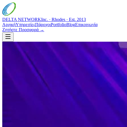
DELTA NETWORK
Inc. · Rhodes · Est. 2013
Αρχική
Υπηρεσίες
Πάροχοι
Portfolio
Blog
Επικοινωνία
Ζητήστε Προσφορά →