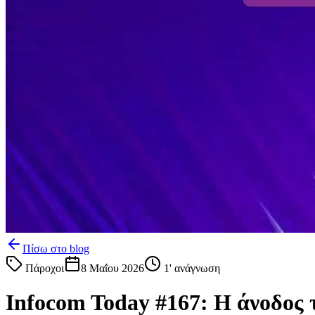
Πίσω στο blog
Πάροχοι
8 Μαΐου 2026
1
' ανάγνωση
Infocom Today #167: Η άνοδος 