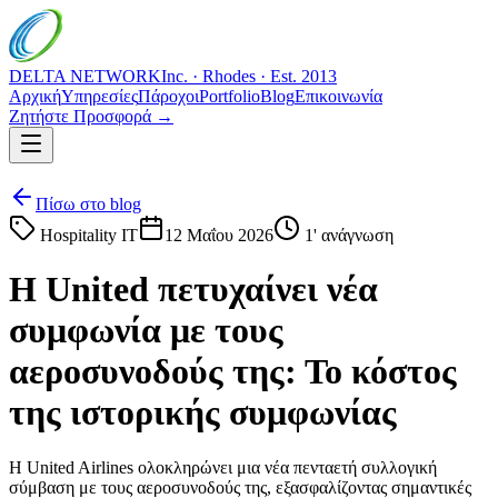
DELTA NETWORK
Inc. · Rhodes · Est. 2013
Αρχική
Υπηρεσίες
Πάροχοι
Portfolio
Blog
Επικοινωνία
Ζητήστε Προσφορά →
Πίσω στο blog
Hospitality IT
12 Μαΐου 2026
1
' ανάγνωση
Η United πετυχαίνει νέα
συμφωνία με τους
αεροσυνοδούς της: Το κόστος
της ιστορικής συμφωνίας
Η United Airlines ολοκληρώνει μια νέα πενταετή συλλογική
σύμβαση με τους αεροσυνοδούς της, εξασφαλίζοντας σημαντικές