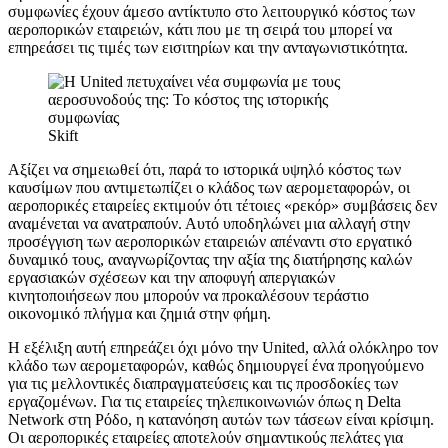
συμφωνίες έχουν άμεσο αντίκτυπο στο λειτουργικό κόστος των
αεροπορικών εταιρειών, κάτι που με τη σειρά του μπορεί να
επηρεάσει τις τιμές των εισιτηρίων και την ανταγωνιστικότητα.
Skift
Αξίζει να σημειωθεί ότι, παρά το ιστορικά υψηλό κόστος των
καυσίμων που αντιμετωπίζει ο κλάδος των αερομεταφορών, οι
αεροπορικές εταιρείες εκτιμούν ότι τέτοιες «ρεκόρ» συμβάσεις δεν
αναμένεται να ανατραπούν. Αυτό υποδηλώνει μια αλλαγή στην
προσέγγιση των αεροπορικών εταιρειών απέναντι στο εργατικό
δυναμικό τους, αναγνωρίζοντας την αξία της διατήρησης καλών
εργασιακών σχέσεων και την αποφυγή απεργιακών
κινητοποιήσεων που μπορούν να προκαλέσουν τεράστιο
οικονομικό πλήγμα και ζημιά στην φήμη.
Η εξέλιξη αυτή επηρεάζει όχι μόνο την United, αλλά ολόκληρο τον
κλάδο των αερομεταφορών, καθώς δημιουργεί ένα προηγούμενο
για τις μελλοντικές διαπραγματεύσεις και τις προσδοκίες των
εργαζομένων. Για τις εταιρείες τηλεπικοινωνιών όπως η Delta
Network στη Ρόδο, η κατανόηση αυτών των τάσεων είναι κρίσιμη.
Οι αεροπορικές εταιρείες αποτελούν σημαντικούς πελάτες για