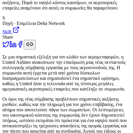
αυξήσεις. Παρά το υψηλό κόστος καυσίμων, οι αεροπορικές
εταιρείες αναμένουν ότι αυτές οι συμφωνίες θα παραμείνουν.
S
Πηγή · Επιμέλεια Delta Network
Skift
Share
Σ
ε μια σημαντική εξέλιξη για τον κλάδο των αερομεταφορών, η
United Airlines ανακοίνωσε την επικύρωση μιας νέας πενταετούς
συλλογικής σύμβασης εργασίας με τους αεροσυνοδούς της. Η
συμφωνία αυτή έρχεται μετά από χρόνια δύσκολων
διαπραγματεύσεων και σηματοδοτεί ένα σημαντικό ορόσημο,
καθώς η United ήταν η τελευταία από τις τέσσερις μεγάλες
αμερικανικές αεροπορικές εταιρείες που κατέληξε σε συμφωνία.
Οι όροι της νέας σύμβασης προβλέπουν σημαντικές αυξήσεις
μισθών, καθώς και την πληρωμή για τον χρόνο επιβίβασης, ένα
αίτημα που αποτελούσε πάγιο των σωματείων. Οι λεπτομέρειες
του οικονομικού κόστους της συμφωνίας δεν έχουν δημοσιευτεί
πλήρως, ωστόσο εκτιμάται ότι πρόκειται για ένα υψηλό ποσό που
αντικατοπτρίζει τις τρέχουσες απαιτήσεις της αγοράς εργασίας και
την πίεση που ασκείται από τα συνδικάτα. Αυτού του είδους οι