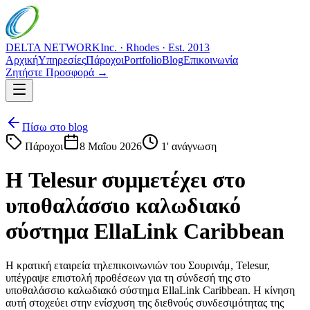
DELTA NETWORK
Inc. · Rhodes · Est. 2013
Αρχική
Υπηρεσίες
Πάροχοι
Portfolio
Blog
Επικοινωνία
Ζητήστε Προσφορά →
Πίσω στο blog
Πάροχοι
8 Μαΐου 2026
1
' ανάγνωση
Η Telesur συμμετέχει στο
υποθαλάσσιο καλωδιακό
σύστημα EllaLink Caribbean
Η κρατική εταιρεία τηλεπικοινωνιών του Σουρινάμ, Telesur,
υπέγραψε επιστολή προθέσεων για τη σύνδεσή της στο
υποθαλάσσιο καλωδιακό σύστημα EllaLink Caribbean. Η κίνηση
αυτή στοχεύει στην ενίσχυση της διεθνούς συνδεσιμότητας της