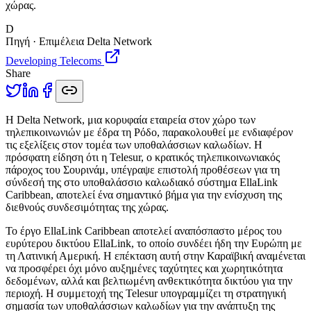
χώρας.
D
Πηγή · Επιμέλεια Delta Network
Developing Telecoms
Share
Η
Delta Network, μια κορυφαία εταιρεία στον χώρο των
τηλεπικοινωνιών με έδρα τη Ρόδο, παρακολουθεί με ενδιαφέρον
τις εξελίξεις στον τομέα των υποθαλάσσιων καλωδίων. Η
πρόσφατη είδηση ότι η Telesur, ο κρατικός τηλεπικοινωνιακός
πάροχος του Σουρινάμ, υπέγραψε επιστολή προθέσεων για τη
σύνδεσή της στο υποθαλάσσιο καλωδιακό σύστημα EllaLink
Caribbean, αποτελεί ένα σημαντικό βήμα για την ενίσχυση της
διεθνούς συνδεσιμότητας της χώρας.
Το έργο EllaLink Caribbean αποτελεί αναπόσπαστο μέρος του
ευρύτερου δικτύου EllaLink, το οποίο συνδέει ήδη την Ευρώπη με
τη Λατινική Αμερική. Η επέκταση αυτή στην Καραϊβική αναμένεται
να προσφέρει όχι μόνο αυξημένες ταχύτητες και χωρητικότητα
δεδομένων, αλλά και βελτιωμένη ανθεκτικότητα δικτύου για την
περιοχή. Η συμμετοχή της Telesur υπογραμμίζει τη στρατηγική
σημασία των υποθαλάσσιων καλωδίων για την ανάπτυξη της